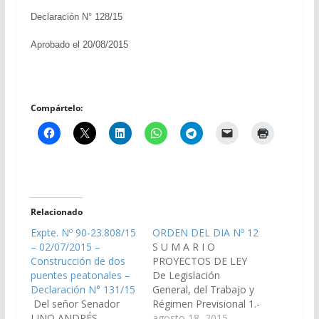
Declaración N° 128/15
Aprobado el 20/08/2015
Compártelo:
Relacionado
Expte. Nº 90-23.808/15
ORDEN DEL DIA Nº 12
– 02/07/2015 –
S U M A R I O
Construcción de dos
PROYECTOS DE LEY
puentes peatonales –
De Legislación
Declaración N° 131/15
General, del Trabajo y
Del señor Senador
Régimen Previsional 1.-
LINO ANDRÉS
Del Señor Senador
agosto 18, 2015