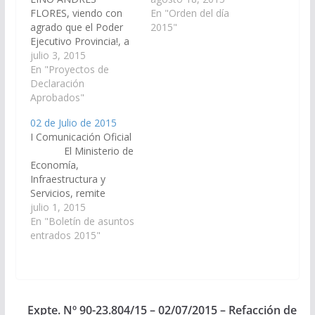
FLORES, viendo con
LINO ANDRES
En "Orden del día
agrado que el Poder
FLORES, declarando
2015"
Ejecutivo Provincia!, a
de utilidad pública y
través de! Ministerio de
julio 3, 2015
sujeto a expropiación
Economía.
En "Proyectos de
una fracción de los
Infraestructura y
Declaración
inmuebles
Servicios Públicos,
Aprobados"
individualizados con las
arbitre los
Matrículas Nros 961 y
02 de Julio de 2015
mecanismos
962, todos del
I Comunicación Oficial
necesarios para la
departamento Santa…
El Ministerio de
construcción de dos
Economía,
puentes peatonales de
Infraestructura y
20 metros. de largo
Servicios, remite
por 1,60 metros de
copias de los Decretos
julio 1, 2015
ancho, en el Paraje
Nros. 2082, 2084, 2098
En "Boletín de asuntos
Cañani del…
y 2099/15, conforme a
entrados 2015"
lo dispuesto por las
Leyes 7813 y 7692. (A
la Comisión de
Economía, Finanzas
Públicas, Hacienda y
Expte. Nº 90-23.804/15 – 02/07/2015 – Refacción de