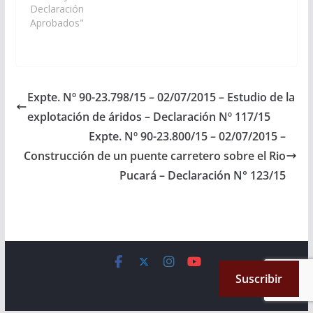
correspondan,
Declaración
gestione las medidas
Aprobados"
necesarias para la
construcción de un
puente carretero sobre
el río Pucará, en el
camino que une
Expte. Nº 90-23.798/15 – 02/07/2015 – Estudio de la
localidad de Mecoyita
explotación de áridos – Declaración Nº 117/15
con el Municipio de
Santa Victoria Oeste,…
Expte. Nº 90-23.800/15 – 02/07/2015 –
Construcción de un puente carretero sobre el Rio
Pucará – Declaración N° 123/15
Copyright © 2026
Cámara de Senadores
. All rights reserved.
Suscribir
Theme:
ColorMag
by ThemeGrill. Powered by
WordPress
.