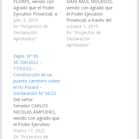
FLORES, viendo con
DANI RAÚL NOLASCO,
agrado que el Poder
viendo con agrado que
Ejecutivo Provincial, a
el Poder Ejecutivo
través de !a Dirección
julio 3, 2015
Provincial, a través del
de Vialidad de la
En "Proyectos de
Ministerio de
octubre 1, 2015
Provincia de Salta,
Declaración
Economía,
En "Proyectos de
arbitre los
Aprobados"
Infraestructura y
Declaración
mecanismos
Servicios Públicos,
Aprobados"
necesarios para la
Ministerio de Ambiente
Expte. Nº 90-
construcción de un
y Producción
30.726/2022 –
puente carretero sobre
Sustentable, la
17/03/22 –
el Rio Pucará, del
dirección de Vialidad
Construcción de un
Municipio de Santa
Provincial, instrumente
puente carretero sobre
Victoria Oeste. Que se
los mecanismos
el río Pucará –
Incluya…
necesarios para que se
Declaración Nº 56/22
incorpore en la Ley de
Del señor
presupuesto 2016 la…
Senador CARLOS
NICOLAS AMPUERO,
viendo con agrado que
el Poder Ejecutivo
Provincial, a través de
marzo 17, 2022
los organismos que
En "Proyectos de