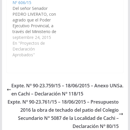
Nº 606/15
Del señor Senador
PEDRO LIVERATO, con
agrado que el Poder
Ejecutivo Provincial, a
través del Ministerio de
economía,
septiembre 24, 2015
Infraestructura y
En "Proyectos de
Servicios Públicos,
Declaración
Ministerio de
Aprobados"
Educación y Secretaria
de Obras Publicas;
arbitren las medidas
necesarias a los fines
que se incorpore en el
Expte. Nº 90-23.759/15 – 18/06/2015 – Anexo UNSa.
Presupuesto 2016 de
en Cachi – Declaración Nº 118/15
la Provincia con
Partida
Expte. Nº 90-23.761/15 – 18/06/2015 – Presupuesto
Presupuestaría…
2016 la obra de techado del patio del Colegio
Secundario N° 5087 de la Localidad de Cachi –
Declaración Nº 80/15