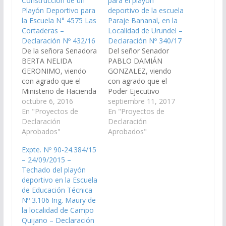
Construcción de un
para el playón
Playón Deportivo para
deportivo de la escuela
la Escuela N° 4575 Las
Paraje Bananal, en la
Cortaderas –
Localidad de Urundel –
Declaración Nº 432/16
Declaración Nº 340/17
De la señora Senadora
Del señor Senador
BERTA NELIDA
PABLO DAMIÁN
GERONIMO, viendo
GONZALEZ, viendo
con agrado que el
con agrado que el
Ministerio de Hacienda
Poder Ejecutivo
y Finanzas de la
octubre 6, 2016
Provincial, a través del
septiembre 11, 2017
Provincia de Salta
En "Proyectos de
ministerio de Hacienda
En "Proyectos de
incorpore en el Plan de
Declaración
y Finanzas del
Declaración
Obras Públicas del
Aprobados"
Gobierno de la
Aprobados"
Proyecto de Ley de
Provincia de Salta,
Expte. Nº 90-24.384/15
Presupuesto 2017 las
incluya en el proyecto
– 24/09/2015 –
diversas obras para el
del presupuesto 2018,
Techado del playón
Departamento de
una partida
deportivo en la Escuela
Cachi: Construcción de
presupuestaria
de Educación Técnica
un Playón Deportivo
destinada a la
Nº 3.106 Ing. Maury de
para…
construcción de un
la localidad de Campo
Tinglado para el playón
Quijano – Declaración
deportivo…