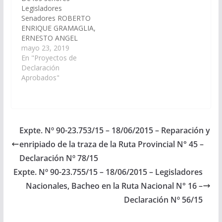
Legisladores
Senadores ROBERTO
ENRIQUE GRAMAGLIA,
ERNESTO ANGEL
GOMEZ y el diputado
mayo 23, 2019
Antonio Otero, viendo
En "Proyectos de
con agrado que los
Declaración
Legisladores
Aprobados"
Nacionales por la
provincia de Salta,
realicen las gestiones
necesarias ante la
Dirección Nacional de
Expte. Nº 90-23.753/15 – 18/06/2015 – Reparación y
Vialidad para que se
enripiado de la traza de la Ruta Provincial N° 45 –
concrete la obra de
bacheo,
Declaración Nº 78/15
repavimentación y
Expte. Nº 90-23.755/15 – 18/06/2015 – Legisladores
reparación de…
Nacionales, Bacheo en la Ruta Nacional N° 16 –
Declaración Nº 56/15