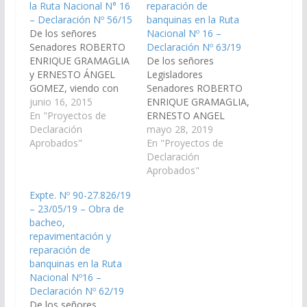
la Ruta Nacional N° 16
reparación de
– Declaración Nº 56/15
banquinas en la Ruta
De los señores
Nacional Nº 16 –
Senadores ROBERTO
Declaración Nº 63/19
ENRIQUE GRAMAGLIA
De los señores
y ERNESTO ÁNGEL
Legisladores
GOMEZ, viendo con
Senadores ROBERTO
agrado que los
junio 16, 2015
ENRIQUE GRAMAGLIA,
señores Legisladores
En "Proyectos de
ERNESTO ANGEL
Nacionales por la
Declaración
GOMEZ y el diputado
mayo 28, 2019
Provincia de Salta,
Aprobados"
Antonio Otero, viendo
En "Proyectos de
gestionen ante la
con agrado que el
Declaración
Dirección Nacional de
Poder Ejecutivo
Aprobados"
Vialidad para que se
Provincial, realice las
Expte. Nº 90-27.826/19
concrete, a la mayor
gestiones necesarias
– 23/05/19 – Obra de
brevedad posible, la
ante la Dirección
bacheo,
obra de Bacheo que ya
Nacional de Vialidad
repavimentación y
encuentra contratada,
para que se concrete
reparación de
en la…
la obra de bacheo,
banquinas en la Ruta
repavimentación y
Nacional Nº16 –
reparación de
Declaración Nº 62/19
banquinas en la Ruta…
De los señores