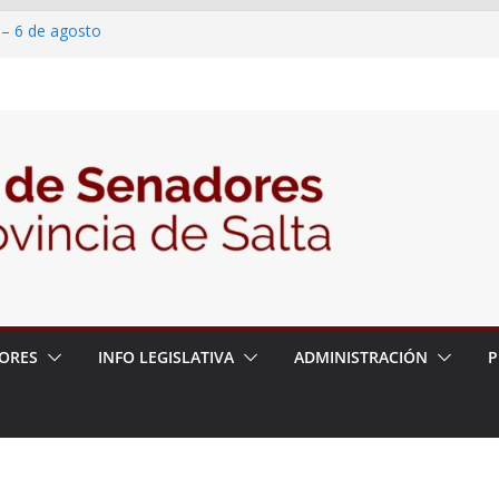
 – 6 de agosto
 un proyecto de ley para proteger a los
acoso y la violencia en las redes
2026 – 06/08/26 – Fiesta patronal San
2026 – 06/08/26 – Créase el Ente Salteño
rol Vegetal
ORES
INFO LEGISLATIVA
ADMINISTRACIÓN
P