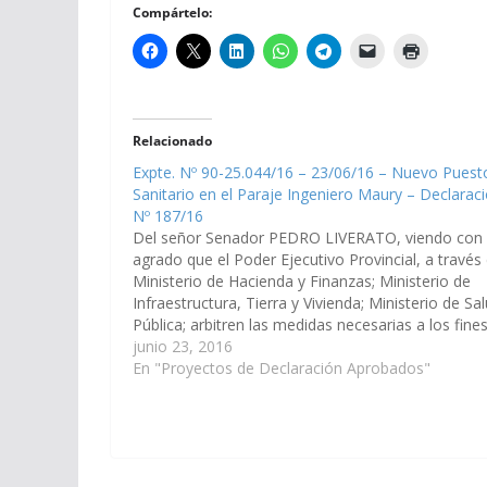
Compártelo:
Relacionado
Expte. Nº 90-25.044/16 – 23/06/16 – Nuevo Puest
Sanitario en el Paraje Ingeniero Maury – Declarac
Nº 187/16
Del señor Senador PEDRO LIVERATO, viendo con
agrado que el Poder Ejecutivo Provincial, a través 
Ministerio de Hacienda y Finanzas; Ministerio de
Infraestructura, Tierra y Vivienda; Ministerio de Sa
Pública; arbitren las medidas necesarias a los fine
que a la brevedad posible, se ejecute la obra de d
junio 23, 2016
construcción de un…
En "Proyectos de Declaración Aprobados"