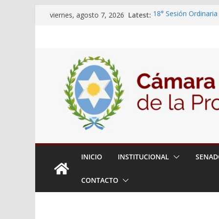
Skip
Latest:
18° Sesión Ordinaria
viernes, agosto 7, 2026
to
30/07/2026
El Senado trabaja en
content
estudiantes del ciber
Expte. N° 90-34.517/
Roque
Expte. Nº 90-34.516/
de Protección y Cont
INICIO
INSTITUCIONAL
SENAD
CONTACTO