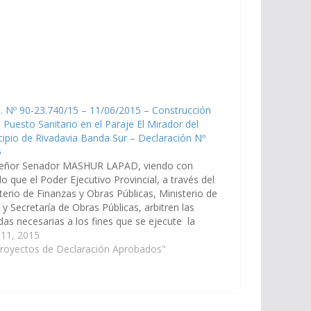
. Nº 90-23.740/15 – 11/06/2015 – Construcción
 Puesto Sanitario en el Paraje El Mirador del
ipio de Rivadavia Banda Sur – Declaración Nº
5
señor Senador MASHUR LAPAD, viendo con
o que el Poder Ejecutivo Provincial, a través del
terio de Finanzas y Obras Públicas, Ministerio de
 y Secretaría de Obras Públicas, arbitren las
as necesarias a los fines que se ejecute la
de construcción de un Puesto Sanitario en el…
 11, 2015
Proyectos de Declaración Aprobados"