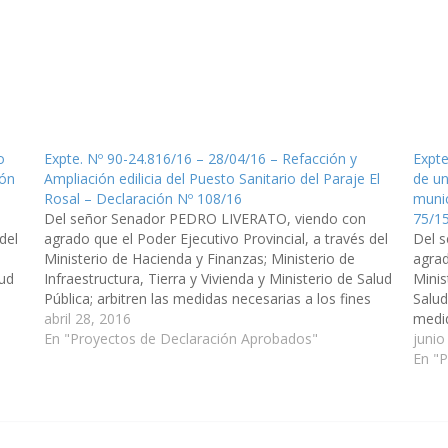
o
Expte. Nº 90-24.816/16 – 28/04/16 – Refacción y
Expte
ión
Ampliación edilicia del Puesto Sanitario del Paraje El
de un
Rosal – Declaración Nº 108/16
munic
Del señor Senador PEDRO LIVERATO, viendo con
75/1
del
agrado que el Poder Ejecutivo Provincial, a través del
Del 
Ministerio de Hacienda y Finanzas; Ministerio de
agrad
lud
Infraestructura, Tierra y Vivienda y Ministerio de Salud
Minis
s
Pública; arbitren las medidas necesarias a los fines
Salud
e
que a la brevedad posible se ejecute la obra de
abril 28, 2016
medid
Refacción y…
En "Proyectos de Declaración Aprobados"
obra 
junio
En "