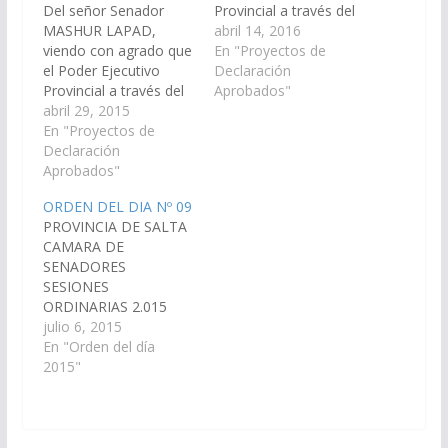
Del señor Senador
Provincial a través del
MASHUR LAPAD,
Ministerio de
abril 14, 2016
viendo con agrado que
Infraestructura,
En "Proyectos de
el Poder Ejecutivo
Ministerio de Ambiente
Declaración
Provincial a través del
y Producción
Aprobados"
ministerio de
abril 29, 2015
Sustentable y
Economía,
En "Proyectos de
Secretaria de Obras
Infraestructura y
Declaración
Públicas; arbitren y
Servicios Públicos,
Aprobados"
gestionen las medidas
Ministerio de Ambiente
que resulten
ORDEN DEL DIA Nº 09
y Producción
necesarias, a los fines
PROVINCIA DE SALTA
Sustentable; arbitren y
que se disponga a la
CAMARA DE
gestionen las medidas
brevedad posible, la
SENADORES
que resulten
creación,…
SESIONES
necesarias, a los fines
ORDINARIAS 2.015
que se disponga a la
ORDEN DEL DIA Nº 09
julio 6, 2015
brevedad posible, la
(Dictámenes de
En "Orden del día
creación,
Comisiones entrados
2015"
construcción…
en la sesión del día 2-
07-15) S U M A R I O
Proyecto de
Declaración De