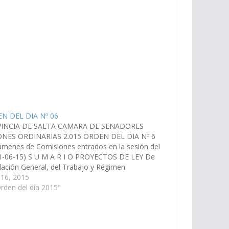
N DEL DIA Nº 06
INCIA DE SALTA CAMARA DE SENADORES
ONES ORDINARIAS 2.015 ORDEN DEL DIA Nº 6
ámenes de Comisiones entrados en la sesión del
11-06-15) S U M A R I O PROYECTOS DE LEY De
lación General, del Trabajo y Régimen
sional 1.- En revisión, por la cual se regula…
 16, 2015
rden del día 2015"