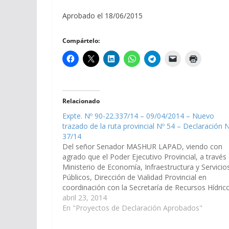
Aprobado el 18/06/2015
Compártelo:
Relacionado
Expte. Nº 90-22.337/14 – 09/04/2014 – Nuevo
trazado de la ruta provincial Nº 54 – Declaración 
37/14
Del señor Senador MASHUR LAPAD, viendo con
agrado que el Poder Ejecutivo Provincial, a través 
Ministerio de Economía, Infraestructura y Servicio
Públicos, Dirección de Vialidad Provincial en
coordinación con la Secretaría de Recursos Hídric
arbitren, articulen, y gestionen las medidas
abril 23, 2014
necesarias; a los fines que a la brevedad posible…
En "Proyectos de Declaración Aprobados"