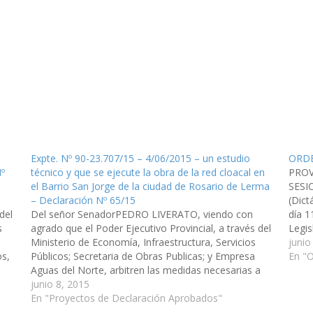
Expte. Nº 90-23.707/15 – 4/06/2015 – un estudio
ORDE
Nº
técnico y que se ejecute la obra de la red cloacal en
PROV
el Barrio San Jorge de la ciudad de Rosario de Lerma
SESI
– Declaración Nº 65/15
(Dict
del
Del señor SenadorPEDRO LIVERATO, viendo con
día 
s
agrado que el Poder Ejecutivo Provincial, a través del
Legis
Ministerio de Economía, Infraestructura, Servicios
Previ
junio
os,
Públicos; Secretaria de Obras Publicas; y Empresa
En "O
Aguas del Norte, arbitren las medidas necesarias a
los fines que se realice a la brevedad posible un
junio 8, 2015
estudio técnico y que se…
En "Proyectos de Declaración Aprobados"