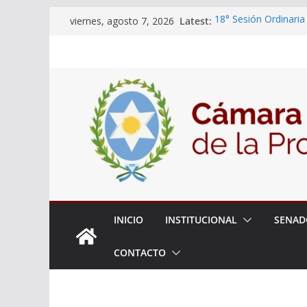
Skip
Latest:
18° Sesión Ordinaria
viernes, agosto 7, 2026
to
30/07/2026
El Senado trabaja en
content
estudiantes del ciber
Expte. N° 90-34.517/
Roque
Expte. Nº 90-34.516/
de Protección y Cont
INICIO
INSTITUCIONAL
SENAD
CONTACTO