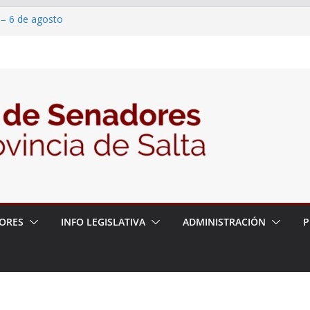
 – 6 de agosto
 un proyecto de ley para proteger a los
acoso y la violencia en las redes
2026 – 06/08/26 – Fiesta patronal San
2026 – 06/08/26 – Créase el Ente Salteño
rol Vegetal
ORES
INFO LEGISLATIVA
ADMINISTRACIÓN
P