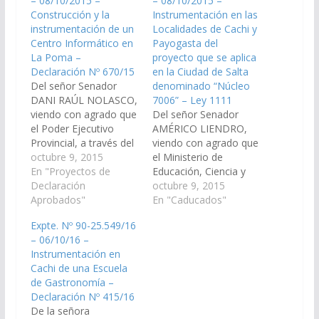
– 08/10/2015 –
– 08/10/2015 –
Construcción y la
Instrumentación en las
instrumentación de un
Localidades de Cachi y
Centro Informático en
Payogasta del
La Poma –
proyecto que se aplica
Declaración Nº 670/15
en la Ciudad de Salta
Del señor Senador
denominado “Núcleo
DANI RAÚL NOLASCO,
7006” – Ley 1111
viendo con agrado que
Del señor Senador
el Poder Ejecutivo
AMÉRICO LIENDRO,
Provincial, a través del
viendo con agrado que
Ministerio de
octubre 9, 2015
el Ministerio de
Educación Ciencias y
En "Proyectos de
Educación, Ciencia y
Tecnología de la
Declaración
Tecnología de la
octubre 9, 2015
Provincia de Salta, que
Aprobados"
Provincia de Salta
En "Caducados"
incluya en el
avance en la
Expte. Nº 90-25.549/16
presupuesto 2016 la
instrumentación en las
– 06/10/16 –
construcción y la
Localidades de Cachi y
Instrumentación en
instrumentación de un
Payogasta
Cachi de una Escuela
Centro Informático en
(Departamento de
de Gastronomía –
La Poma, El Rodeo,
Cachi) del proyecto
Declaración Nº 415/16
Cobres, y…
que se aplica en la
De la señora
Ciudad de Salta