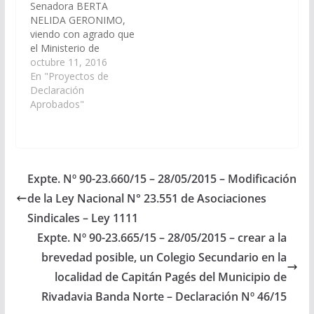
Senadora BERTA
denominado "Núcleo
NELIDA GERONIMO,
7006" y que…
viendo con agrado que
el Ministerio de
Educación, Ciencia y
octubre 11, 2016
Tecnología de la
En "Proyectos de
Provincia de Salta y en
Declaración
articulación con la
Aprobados"
Municipalidad de Cachi
y asociaciones y/o
fundaciones evalúe la
posibilidad de avanzar
en la instrumentación
Expte. Nº 90-23.660/15 – 28/05/2015 – Modificación
en Cachi de una
de la Ley Nacional N° 23.551 de Asociaciones
Escuela de
Gastronomía a…
Sindicales – Ley 1111
Expte. Nº 90-23.665/15 – 28/05/2015 – crear a la
brevedad posible, un Colegio Secundario en la
localidad de Capitán Pagés del Municipio de
Rivadavia Banda Norte – Declaración Nº 46/15