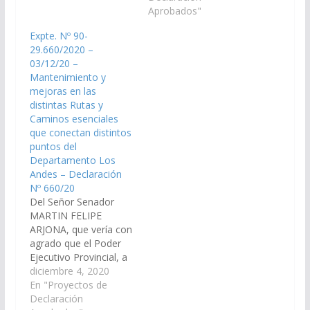
Presupuesto General
Aprobados"
de la Provincia -
Expte. Nº 90-
Ejercicio 2016, realice
29.660/2020 –
las tareas de
03/12/20 –
reparación, enripiado,
Mantenimiento y
mantenimiento y
mejoras en las
cuneteado del
distintas Rutas y
terraplén de: a).
Caminos esenciales
Camino Rural, que va
que conectan distintos
desde su intersección…
puntos del
Departamento Los
Andes – Declaración
Nº 660/20
Del Señor Senador
MARTIN FELIPE
ARJONA, que vería con
agrado que el Poder
Ejecutivo Provincial, a
través de los
diciembre 4, 2020
organismos
En "Proyectos de
competentes (Vialidad
Declaración