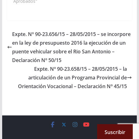
de Salta, Vialidad
Aprobados"
Nacional, Convenios
Municipales); se tomen
recaudos y gestiones
necesarias para que se
lleven a cabo urgentes
Expte. Nº 90-23.656/15 – 28/05/2015 – se incorpore
tareas de
en la ley de presupuesto 2016 la ejecución de un
mantenimiento y
mejoras en las
puente vehicular sobre el Rio San Antonio –
distintas Rutas…
Declaración Nº 50/15
Expte. Nº 90-23.658/15 – 28/05/2015 – la
articulación de un Programa Provincial de
Orientación Vocacional – Declaración Nº 45/15
Copyright © 2026
Cámara de Senadores
. All rights reserved.
Suscribir