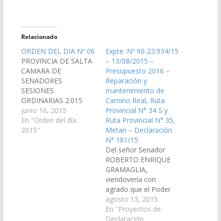
Relacionado
ORDEN DEL DIA Nº 06
Expte. Nº 90-23.934/15
PROVINCIA DE SALTA
– 13/08/2015 –
CAMARA DE
Presupuesto 2016 –
SENADORES
Reparación y
SESIONES
mantenimiento de
ORDINARIAS 2.015
Camino Real, Ruta
ORDEN DEL DIA Nº 6
junio 16, 2015
Provincial N° 34 S y
(Dictámenes de
En "Orden del día
Ruta Provincial N° 35,
Comisiones entrados
2015"
Metan – Declaración
en la sesión del día 11-
N° 181/15
06-15) S U M A R I O
Del señor Senador
PROYECTOS DE LEY
ROBERTO ENRIQUE
De Legislación
GRAMAGLIA,
General, del Trabajo y
viendovería con
Régimen Previsional 1.-
agrado que el Poder
En revisión, por la cual
Ejecutivo Provincial,
agosto 13, 2015
se regula…
incluya en el Plan de
En "Proyectos de
Trabajos Públicos del
Declaración