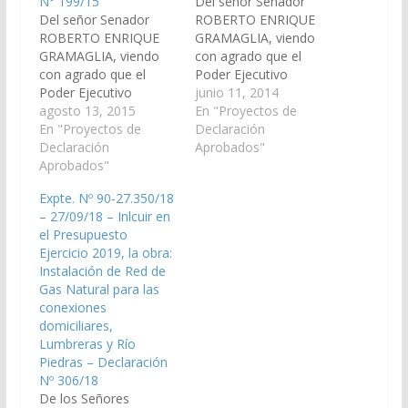
N° 199/15
Del señor Senador
Del señor Senador
ROBERTO ENRIQUE
ROBERTO ENRIQUE
GRAMAGLIA, viendo
GRAMAGLIA, viendo
con agrado que el
con agrado que el
Poder Ejecutivo
Poder Ejecutivo
Provincial, lleve
junio 11, 2014
Provincial, lleve
agosto 13, 2015
adelante, a través del
En "Proyectos de
adelante, a través del
En "Proyectos de
área correspondiente,
Declaración
área correspondiente,
Declaración
las gestiones
Aprobados"
la inclusión en el Plan
Aprobados"
pertinentes para la
de Trabajos Públicos -
instalación de la red de
Expte. Nº 90-27.350/18
Ejercicio 2016, la obra
gas natural, como así
– 27/09/18 – Inlcuir en
de instalación de la
también las
el Presupuesto
Red de Gas Natural,
conexiones
Ejercicio 2019, la obra:
como así también las
domiciliarias para los
Instalación de Red de
conexiones
habitantes de las
Gas Natural para las
domiciliarias para los…
localidades de
conexiones
Lumbreras y Río
domiciliares,
Piedras,…
Lumbreras y Río
Piedras – Declaración
Nº 306/18
De los Señores