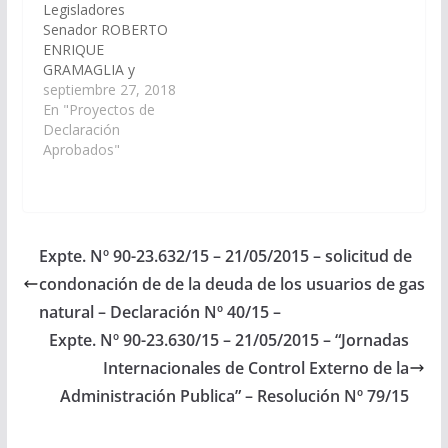
Legisladores
Senador ROBERTO
ENRIQUE
GRAMAGLIA y
diputado Antonio
septiembre 27, 2018
Otero, viendo con
En "Proyectos de
agrado que el Poder
Declaración
Ejecutivo Provincial,
Aprobados"
incluya en el Plan de
Trabajos Públicos del
Presupuesto General
de la Provincia – año
2019 la obra
Expte. Nº 90-23.632/15 – 21/05/2015 – solicitud de
denominada
condonación de de la deuda de los usuarios de gas
“Instalación de Red de
Gas Natural para las
natural – Declaración Nº 40/15 –
conexiones
Expte. Nº 90-23.630/15 – 21/05/2015 – “Jornadas
domiciliarias”, localidad
Internacionales de Control Externo de la
de Lumbreras y…
Administración Publica” – Resolución Nº 79/15