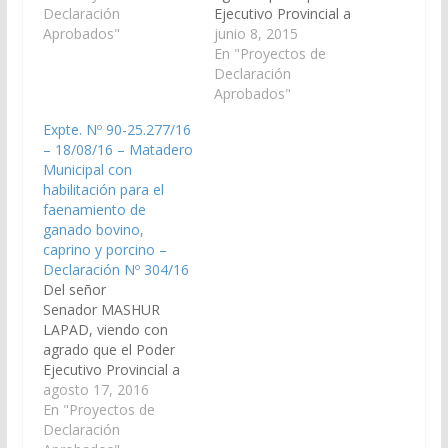
Ministerio de Ambiente
Declaración
Ejecutivo Provincial a
y Producción
Aprobados"
través del Ministerio de
junio 8, 2015
Sustentable y
Economía,
En "Proyectos de
Secretaria de Obras
Infraestructura,
Declaración
Públicas; arbitren y
Servicios Públicos,
Aprobados"
gestionen las medidas
Secretaría de Obras
Expte. Nº 90-25.277/16
que resulten
Públicas, Ministerio de
– 18/08/16 – Matadero
necesarias, a los fines
Ambiente y Producción
Municipal con
que se disponga a la
Sustentable; arbitren y
habilitación para el
brevedad posible, la
gestionen las medidas
faenamiento de
creación,…
que resulten
ganado bovino,
necesarias, a los fines
caprino y porcino –
que se disponga a la…
Declaración Nº 304/16
Del señor
Senador MASHUR
LAPAD, viendo con
agrado que el Poder
Ejecutivo Provincial a
través del Ministerio
agosto 17, 2016
Hacienda y Finanzas;
En "Proyectos de
Ministerio de
Declaración