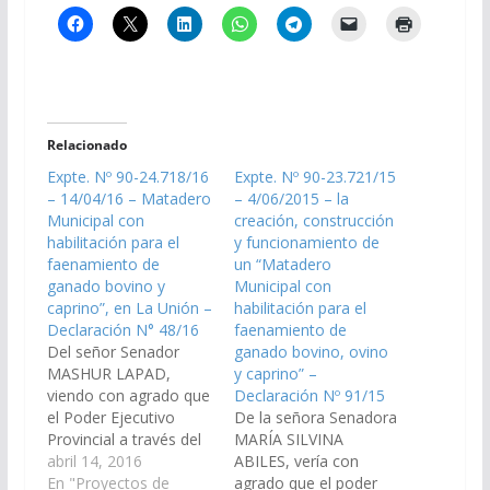
Relacionado
Expte. Nº 90-24.718/16
Expte. Nº 90-23.721/15
– 14/04/16 – Matadero
– 4/06/2015 – la
Municipal con
creación, construcción
habilitación para el
y funcionamiento de
faenamiento de
un “Matadero
ganado bovino y
Municipal con
caprino”, en La Unión –
habilitación para el
Declaración N° 48/16
faenamiento de
Del señor Senador
ganado bovino, ovino
MASHUR LAPAD,
y caprino” –
viendo con agrado que
Declaración Nº 91/15
el Poder Ejecutivo
De la señora Senadora
Provincial a través del
MARÍA SILVINA
Ministerio de
abril 14, 2016
ABILES, vería con
Infraestructura,
En "Proyectos de
agrado que el poder