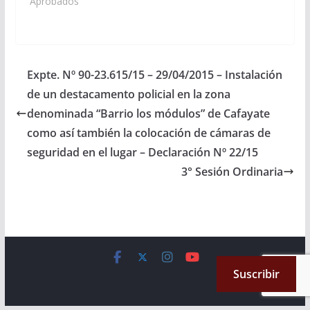
Infraestructura, Tierra
Aprobados"
y Vivienda; Ministerio
de Ambiente y
Producción
Sustentable; Secretaria
de Asuntos Agrarios;
Expte. Nº 90-23.615/15 – 29/04/2015 – Instalación
arbitren y gestionen las
de un destacamento policial en la zona
medidas que resulten
necesarias, a los fines
denominada “Barrio los módulos” de Cafayate
que se disponga a…
como así también la colocación de cámaras de
seguridad en el lugar – Declaración Nº 22/15
3° Sesión Ordinaria
Copyright © 2026
Cámara de Senadores
. All rights reserved.
Suscribir
Theme:
ColorMag
by ThemeGrill. Powered by
WordPress
.