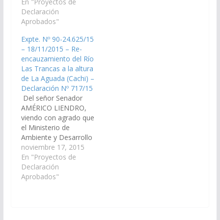
Proyecto de
En "Proyectos de
Infraestructura, Tierra
Presupuesto General
Declaración
y Vivienda y la
de la Provincia
Aprobados"
Secretaría de Obras
Ejercicio 2020, las
Públicas puedan
Expte. Nº 90-24.625/15
obras de toma parrilla
disponer la asignación
– 18/11/2015 – Re-
del río de Cachi
en breve de las
encauzamiento del Río
Adentro con sus
partidas
Las Trancas a la altura
afluentes de Las
presupuestarias
de La Aguada (Cachi) –
Trancas y
correspondientes y
Declaración Nº 717/15
Pailas. (Expte. Nº 90-
avanzar así en la…
Del señor Senador
28.169/19, a la
AMÉRICO LIENDRO,
Comisión de Obras…
viendo con agrado que
el Ministerio de
Ambiente y Desarrollo
Sustentable a través
noviembre 17, 2015
de la Secretaría de
En "Proyectos de
Recursos Hídricos
Declaración
realice las
Aprobados"
evaluaciones
respectivas y disponga
en breve las acciones
del caso tendientes a