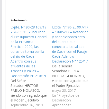
Relacionado
Expte. Nº 90-28.169/19
Expte. Nº 90-25.997/17
– 26/09/19 – Incluir en
– 18/05/17 – Refacción
el Presupuesto General
y acondicionamiento
de la Provincia –
del puente que
Ejercicio 2020, las
conecta la Localidad
obras de toma parilla
de Cachi con el Paraje
del río de Cachi
Cachi Adentro –
Adentro con sus
Declaración N° 125/17
afluentes de las
De la señora
Trancas y Pailas –
Senadora BERTA
Declaración Nº 210/19
NELIDA GERONIMO,
Del Señor
viendo con agrado que
Senador HECTOR
el Poder Ejecutivo
PABLO NOLASCO,
Provincial a través del
mayo 23, 2017
viendo con agrado que
Ministerio de Hacienda
En "Proyectos de
el Poder Ejecutivo
y Finanzas, el
Declaración
Provincial incluya en el
septiembre 26, 2019
Ministerio de
Aprobados"