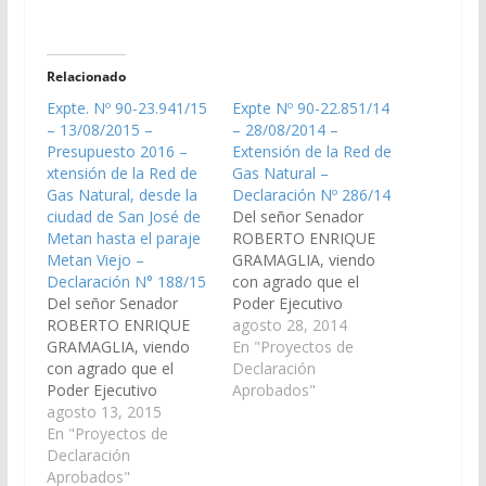
Relacionado
Expte. Nº 90-23.941/15
Expte Nº 90-22.851/14
– 13/08/2015 –
– 28/08/2014 –
Presupuesto 2016 –
Extensión de la Red de
xtensión de la Red de
Gas Natural –
Gas Natural, desde la
Declaración Nº 286/14
ciudad de San José de
Del señor Senador
Metan hasta el paraje
ROBERTO ENRIQUE
Metan Viejo –
GRAMAGLIA, viendo
Declaración N° 188/15
con agrado que el
Del señor Senador
Poder Ejecutivo
ROBERTO ENRIQUE
Provincial, incluya en el
agosto 28, 2014
GRAMAGLIA, viendo
Presupuesto General
En "Proyectos de
con agrado que el
de la Provincia - Año:
Declaración
Poder Ejecutivo
2.015, la extensión de
Aprobados"
Provincial, incluya en el
agosto 13, 2015
la Red de Gas Natural,
Plan de Trabajos
En "Proyectos de
desde la ciudad de San
Públicos del
Declaración
José de Metan
Presupuesto General
Aprobados"
pasando por la Zona