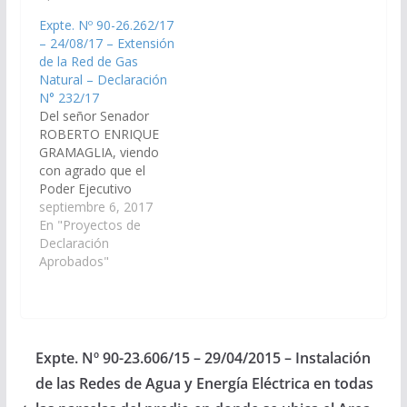
de la Provincia - Año:
Industrial "Dr. Jaime
Expte. Nº 90-26.262/17
2.016, la extensión de
Hernán Figueroa"…
– 24/08/17 – Extensión
la Red de Gas Natural,
de la Red de Gas
desde la ciudad de San
Natural – Declaración
José de Metan
N° 232/17
pasando por la Zona…
Del señor Senador
ROBERTO ENRIQUE
GRAMAGLIA, viendo
con agrado que el
Poder Ejecutivo
Provincial, a través del
septiembre 6, 2017
área que corresponda,
En "Proyectos de
lleve a cabo las
Declaración
tramitaciones
Aprobados"
necesarias para que se
ejecute, a la mayor
brevedad, la obra de
extensión de la Red de
Gas Natural, desde la
Expte. Nº 90-23.606/15 – 29/04/2015 – Instalación
ciudad de San José…
de las Redes de Agua y Energía Eléctrica en todas