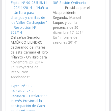
Expte. Nº 90-23.515/14
30° Sesión Ordinaria
– 20/11/2014 – “Ñañito
Presidida por el
– Un libro para
Vicepresidente
changos y chinitas de
Segundo, Manuel
los Valles Calchaquíes”
Luque, y con la
– Resolución Nº
presencia de 20
303/14
senadores se llevó a
diciembre 17, 2014
Del señor Senador
cabo la 30º Sesión
En "Informe de
AMÉRICO LIENDRO,
Ordinaria En el
sesiones 2014"
declarando de Interés
momento de los
de esta Cámara el libro
Homenajes, los
"Ñañito - Un libro para
senadores recordaron
changos y chinitas de
noviembre 20, 2014
y resaltaron la figura
los Valles Calchaquíes"
En "Proyectos de
del periodista Carlos
de autoría del equipo
Resolución
Pastrana, quien
Docente "Amancay"
Aprobados"
falleciera hoy. Además,
de Cachi Dora Betty
realizaron un minuto
Expte. N° 90-
Laureano, Gregoria
de silencio en…
34.378/2026 –
Clementina Gonza,
04/06/26 – Declarar de
Mabel Evangelina
Interés Provincial la
Chiliguay, Margarita
participación de Cachi
Viveros, María Sara
en el certamen