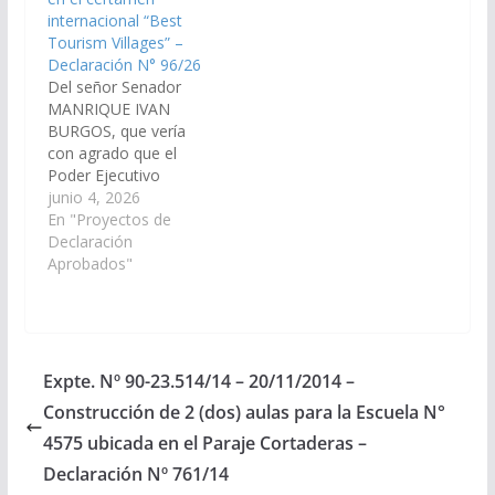
Ruiz, Mónica
internacional “Best
Montserrat Mamaní,…
Tourism Villages” –
Declaración N° 96/26
Del señor Senador
MANRIQUE IVAN
BURGOS, que vería
con agrado que el
Poder Ejecutivo
Provincial, a través del
junio 4, 2026
Ministerio de Turismo
En "Proyectos de
y Deportes y los
Declaración
organismos que
Aprobados"
correspondan, declare
de Interés Provincial la
participación de la
localidad de Cachi en la
edición 2026 del
Expte. Nº 90-23.514/14 – 20/11/2014 –
certamen internacional
Construcción de 2 (dos) aulas para la Escuela N°
"Best Tourism
Villages", organizado…
4575 ubicada en el Paraje Cortaderas –
Declaración Nº 761/14