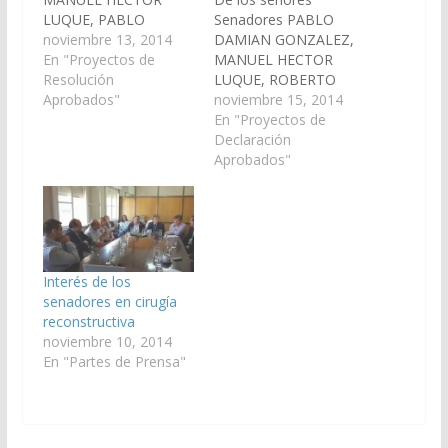
LUQUE, PABLO
Senadores PABLO
DAMIAN GONZALEZ,
noviembre 13, 2014
DAMIAN GONZALEZ,
MARIA ANTONIA
En "Proyectos de
MANUEL HECTOR
PASTRANA,
Resolución
LUQUE, ROBERTO
SANTIAGO JOSE PAYO,
Aprobados"
ENRIQUE GRAMAGLIA,
noviembre 15, 2014
declarar de interés de
MARIA ANTONIA
En "Proyectos de
esta Cámara el
PASTRANA,
Declaración
Proyecto Provincial de
SANTIAGO JOSE PAYO,
Aprobados"
Cirugía Reconstructiva
viendo con agrado que
de Alta Complejidad,
el Poder Ejecutivo
del Dr. Paul Coronel
Provincial, a traves del
Gómez, medico
Ministerio de Salud
salteño de cirugía
Pública, disponga la
plástica, estética y
creación y
Interés de los
reconstructiva,
funcionamiento del
senadores en cirugía
especializado en
Servicio de Cirugía
reconstructiva
microcirugía…
Plástica y
noviembre 10, 2014
Reconstructiva de Alta
En "Partes de Prensa"
Complejidad en…