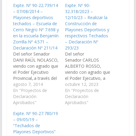
Expte. Nº 90-22.739/14
Expte. Nº 90-
– 07/08/2014 –
32.318/2023 –
Playones deportivos
12/10/23 – Realizar la
techados – Escuela de
Construcción de
Cerro Negro Nº 7.698 y
Playones Deportivos y
en la escuela Benjamín
respectivos Techados
Zorrilla Nº 4.571 –
– Declaración Nº
Declaración Nº 211/14
293/23
Del señor Senador
Del señor
DANI RAÚL NOLASCO,
Senador CARLOS
viendo con agrado que
ALBERTO ROSSO,
el Poder Ejecutivo
viendo con agrado que
Provincial,.a través del
el Poder Ejecutivo, a
Ministerio de
agosto 7, 2014
través del Ministerio de
octubre 12, 2023
Educación, proceda a
En "Proyectos de
Educación, Cultura,
En "Proyectos de
realizar playones
Declaración
Ciencia y Tecnología,
Declaración
deportivos techados,
Aprobados"
disponga las medidas y
Aprobados"
para que los niños
recursos necesarios
Expte. Nº 90-27.780/19
puedan realizar sus
para la Construcción
– 09/05/19 –
actividades físicas
de un Playón
“Techados de
durante todo el año,
Deportivo techado
Playones Deportivos”
en la Escuela de Cerro
para cada uno de los