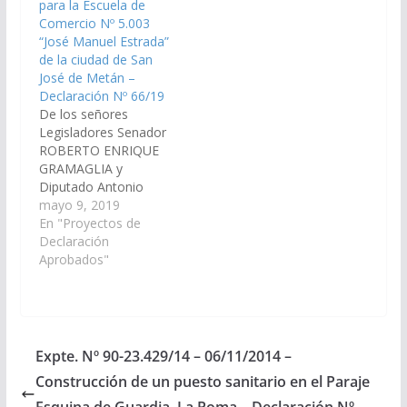
para la Escuela de
Negro Nº 7.698 y en la
siguientes
Comercio Nº 5.003
escuela…
establecimientos
“José Manuel Estrada”
rurales del municipio
de la ciudad de San
de Campo Santo, en…
José de Metán –
Declaración Nº 66/19
De los señores
Legisladores Senador
ROBERTO ENRIQUE
GRAMAGLIA y
Diputado Antonio
Otero, viendo con
mayo 9, 2019
agrado que el Poder
En "Proyectos de
Ejecutivo Provincial,
Declaración
lleve a cabo las
Aprobados"
gestiones y/o
tramitaciones
necesarias para que el
Ministerio de
Educación, Ciencia y
Expte. Nº 90-23.429/14 – 06/11/2014 –
Tecnología, a través
Construcción de un puesto sanitario en el Paraje
de sus áreas
correspondientes,
Esquina de Guardia, La Poma – Declaración Nº