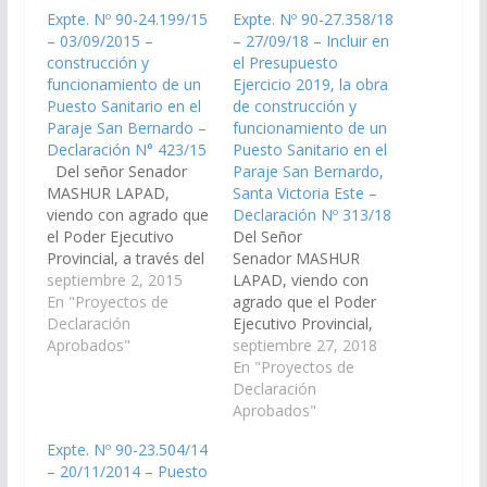
Expte. Nº 90-24.199/15
Expte. Nº 90-27.358/18
– 03/09/2015 –
– 27/09/18 – Incluir en
construcción y
el Presupuesto
funcionamiento de un
Ejercicio 2019, la obra
Puesto Sanitario en el
de construcción y
Paraje San Bernardo –
funcionamiento de un
Declaración N° 423/15
Puesto Sanitario en el
Del señor Senador
Paraje San Bernardo,
MASHUR LAPAD,
Santa Victoria Este –
viendo con agrado que
Declaración Nº 313/18
el Poder Ejecutivo
Del Señor
Provincial, a través del
Senador MASHUR
ministerio de
septiembre 2, 2015
LAPAD, viendo con
Economía,
En "Proyectos de
agrado que el Poder
Infraestructura y
Declaración
Ejecutivo Provincial,
Servicios Públicos,
Aprobados"
incorpore en el
septiembre 27, 2018
ministerio de Salud
Presupuesto General
En "Proyectos de
Público; arbitren las
de la Provincia –
Declaración
medidas necesarias a
Ejercicio 2019 la obra
Aprobados"
los fines que se
de construcción y
Expte. Nº 90-23.504/14
incorpore en el Plan de
funcionamiento de un
– 20/11/2014 – Puesto
Obras Públicas del
Puesto Sanitario en el