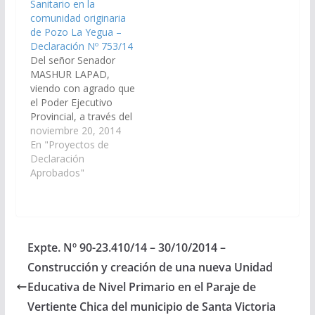
Sanitario en la
Presupuesto 2.016 de
Paraje San Bernardo,
comunidad originaria
la Provincia…
municipio de Santa
de Pozo La Yegua –
Victoria Este,
Declaración Nº 753/14
departamento de
Del señor Senador
Rivadavia.(Expte. Nº
MASHUR LAPAD,
90-27.358/18, a la
viendo con agrado que
Comisión…
el Poder Ejecutivo
Provincial, a través del
Ministerio de
noviembre 20, 2014
Economía,
En "Proyectos de
Infraestructura y
Declaración
Servicios Públicos,
Aprobados"
Ministerio de Salud
Público; arbitren las
medidas necesarias a
los fines que se
incorpore en el Plan de
Expte. Nº 90-23.410/14 – 30/10/2014 –
Obras Públicas del
Construcción y creación de una nueva Unidad
Presupuesto 2015 de
la Provincia y…
Educativa de Nivel Primario en el Paraje de
Vertiente Chica del municipio de Santa Victoria