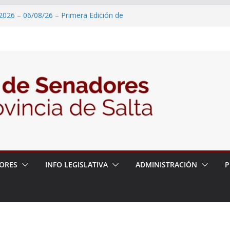
2026 – 06/08/26 – Primera Edición de
ación Secundaria, Puente de Unión
 un proyecto de ley para proteger a los
acoso y la violencia en las redes
2026 – 06/08/26 – Fiesta patronal San
2026 – 06/08/26 – Créase el Ente Salteño
rol Vegetal
 – 6 de agosto
ORES
INFO LEGISLATIVA
ADMINISTRACIÓN
P