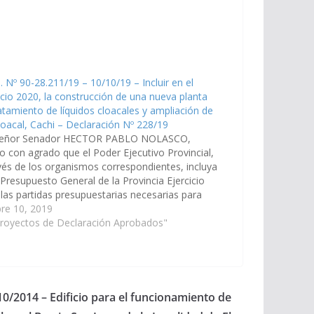
. Nº 90-28.211/19 – 10/10/19 – Incluir en el
icio 2020, la construcción de una nueva planta
atamiento de líquidos cloacales y ampliación de
loacal, Cachi – Declaración Nº 228/19
señor Senador HECTOR PABLO NOLASCO,
o con agrado que el Poder Ejecutivo Provincial,
vés de los organismos correspondientes, incluya
 Presupuesto General de la Provincia Ejercicio
las partidas presupuestarias necesarias para
e proceda a la construcción de una nueva planta
re 10, 2019
atamiento de líquidos cloacales…
Proyectos de Declaración Aprobados"
10/2014 – Edificio para el funcionamiento de