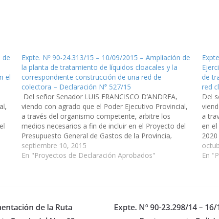
n de
Expte. Nº 90-24.313/15 – 10/09/2015 – Ampliación de
Expte
la planta de tratamiento de líquidos cloacales y la
Ejerc
n el
correspondiente construcción de una red de
de tr
colectora – Declaración N° 527/15
red c
Del señor Senador LUIS FRANCISCO D’ANDREA,
Del 
al,
viendo con agrado que el Poder Ejecutivo Provincial,
viend
a través del organismo competente, arbitre los
a tra
el
medios necesarios a fin de incluir en el Proyecto del
en el
Presupuesto General de Gastos de la Provincia,
2020 
Ejercicio 2016, la ampliación de la planta de
septiembre 10, 2015
que s
octub
tratamiento de líquidos cloacales…
En "Proyectos de Declaración Aprobados"
de tr
En "
mentación de la Ruta
Expte. Nº 90-23.298/14 – 16/