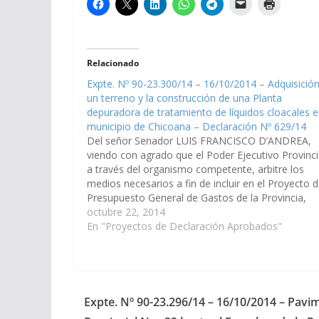
Relacionado
Expte. Nº 90-23.300/14 – 16/10/2014 – Adquisició
un terreno y la construcción de una Planta
depuradora de tratamiento de líquidos cloacales e
municipio de Chicoana – Declaración Nº 629/14
Del señor Senador LUIS FRANCISCO D’ANDREA,
viendo con agrado que el Poder Ejecutivo Provinci
a través del organismo competente, arbitre los
medios necesarios a fin de incluir en el Proyecto d
Presupuesto General de Gastos de la Provincia,
Ejercicio 2015, la adquisición de un terreno y la
octubre 22, 2014
construcción de una…
En "Proyectos de Declaración Aprobados"
Expte. Nº 90-23.296/14 – 16/10/2014 – Pavi