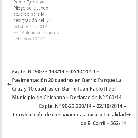
Poder Ejecutivo
de Gastos de la
incluya en el Plan de
Pliego solicitando
Provincia, Ejercicio
Obras del Presupuesto
acuerdo para la
2015. la construcción
General de la Provincia
designación del Dr.
de dos aulas, un
Ejercicio 2015,…
Sergio Fabián Vittar
octubre 15, 2014
laboratorio, baños
DNI N° 17.308.788, en
En "Boletín de asuntos
para…
el cargo de Juez de la
entrados 2014"
Corte de Justicia de
Salta. (Expte. Nº 90-
23.294/14 – A la
Comisión de Justicia,
Acuerdos y
Expte. Nº 90-23.198/14 – 02/10/2014 –
Designaciones). I
Pavimentación 20 cuadras en Barrio Parque La
Comunicación del
Poder Ejecutivo
Cruz y 10 cuadras en Barrio Juan Pablo II del
…
Municipio de Chicoana – Declaración Nº 560/14
Expte. Nº 90-23.200/14 – 02/10/2014 –
Construcción de cien viviendas para la Localidad
de El Carril – 562/14