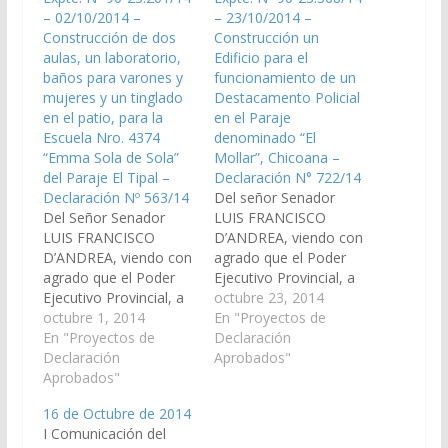
– 02/10/2014 –
– 23/10/2014 –
Construcción de dos
Construcción un
aulas, un laboratorio,
Edificio para el
baños para varones y
funcionamiento de un
mujeres y un tinglado
Destacamento Policial
en el patio, para la
en el Paraje
Escuela Nro. 4374
denominado “El
“Emma Sola de Sola”
Mollar”, Chicoana –
del Paraje El Tipal –
Declaración N° 722/14
Declaración Nº 563/14
Del señor Senador
Del Señor Senador
LUIS FRANCISCO
LUIS FRANCISCO
D’ANDREA, viendo con
D’ANDREA, viendo con
agrado que el Poder
agrado que el Poder
Ejecutivo Provincial, a
Ejecutivo Provincial, a
través del Ministerio de
octubre 23, 2014
través del Ministerio de
octubre 1, 2014
Seguridad y del
En "Proyectos de
Economía,
En "Proyectos de
Ministerio de
Declaración
Infraestructura y
Declaración
Economía,
Aprobados"
Servicios Públicos,
Aprobados"
Infraestructura y
incluya en el Plan de
Servicios Públicos,
16 de Octubre de 2014
Obras Públicas del
arbitre los medios
I Comunicación del
Presupuesto General
necesarios para que se