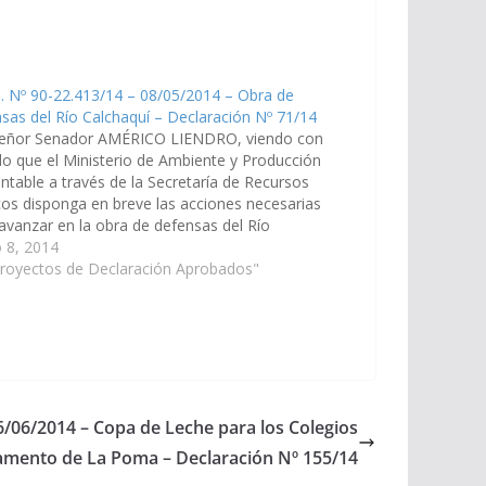
. Nº 90-22.413/14 – 08/05/2014 – Obra de
sas del Río Calchaquí – Declaración Nº 71/14
señor Senador AMÉRICO LIENDRO, viendo con
o que el Ministerio de Ambiente y Producción
ntable a través de la Secretaría de Recursos
cos disponga en breve las acciones necesarias
avanzar en la obra de defensas del Río
aquí en su trayecto por el Departamento de
 8, 2014
, a los…
Proyectos de Declaración Aprobados"
6/06/2014 – Copa de Leche para los Colegios
amento de La Poma – Declaración Nº 155/14