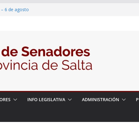
 – 6 de agosto
 un proyecto de ley para proteger a los
acoso y la violencia en las redes
/2026 – 06/08/26 – Fiesta patronal San
/2026 – 06/08/26 – Créase el Ente Salteño
rol Vegetal
ORES
INFO LEGISLATIVA
ADMINISTRACIÓN
P