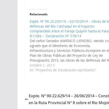
Relacionado
Expte. Nº 90-23.235/14 – 02/10/2014 – Obras de l
defensas del Río Calchaquí en el trayecto
comprendido entre el Paraje Quipón hasta el Para
El Colte – Declaración Nº 578/14
Del señor Senador AMERICO LIENDRO, viendo co
agrado que el Ministerio de Economía,
Infraestructura y Servicios Públicos incorpore en e
Plan de Obras Públicas del Proyecto de Ley de
Presupuesto 2015, las obras de las defensas del R
Calchaquí en el trayecto comprendido entre el Par
octubre 1, 2014
Quipón hasta el Paraje…
En "Proyectos de Declaración Aprobados"
Expte. Nº 90-22.629/14 – 26/06/2014 – Cons
en la Ruta Provincial Nº 8 sobre el Rio Moj