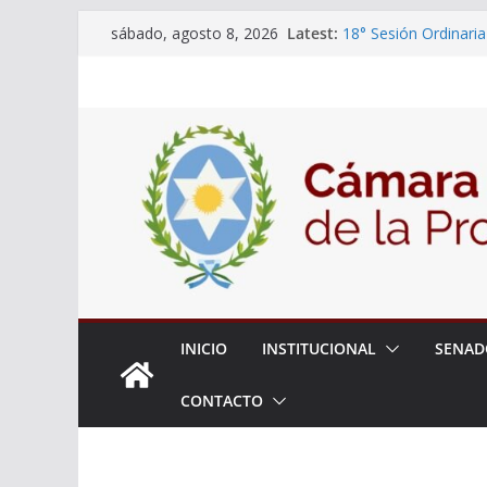
Skip
Latest:
18° Sesión Ordinaria
sábado, agosto 8, 2026
to
30/07/2026
El Senado trabaja en
content
estudiantes del ciber
Expte. N° 90-34.517
Roque
Expte. Nº 90-34.516
de Protección y Cont
INICIO
INSTITUCIONAL
SENAD
CONTACTO