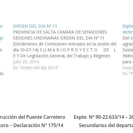
as
ORDEN DEL DIA Nº 11
Expte
PROVINCIA DE SALTA CAMARA DE SENADORES
defen
je
SESIONES ORDINARIAS ORDEN DEL DIA Nº 11
Del 
(Dictámenes de Comisiones entrados en la sesión del
agrad
n
día 10-07-14) S U M A R I O P R O Y E C T O DE L
Suste
E Y De Legislación General, del Trabajo y Régimen
Hídri
l
Previsonal…
julio 29, 2014
para 
En "Orden del día 2014"
Calch
mayo
ío
Cachi
En "
aje
trucción del Puente Carretero
Expte. Nº 90-22.633/14 – 2
otoro – Declaración Nº 175/14
Secundarios del depart