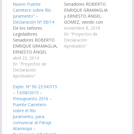
Nuevo Puente
Senadores ROBERTO
Carretero sobre Río
ENRIQUE GRAMAGLIA
Juramento” –
y ERNESTO ÁNGEL
Declaración Nº 58/14
GOMEZ, viendo con
De los señores
agrado que el Poder
noviembre 8, 2016
Legisladores
Ejecutivo Provincial,
En "Proyectos de
Senadores ROBERTO
incluya en el Plan de
Declaración
ENRIQUE GRAMAGLIA,
Trabajos Públicos del
Aprobados"
ERNESTO ÁNGEL
Presupuesto General
GOMEZ y Diputado
abril 23, 2014
de la Provincia, Año:
Ranulfo Benito
En "Proyectos de
2.017, la obra
Campos, viendo con
Declaración
denominada:"Construc
agrado que los
Aprobados"
ción Puente Carretero"
señores Legisladores
sobre el Río
Expte. Nº 90-23.947/15
Nacionales por Salta,
Juramento, para
– 13/08/2015 –
realicen las gestiones
comunicar al Paraje
Presupuesto 2016 –
necesarias ante la
Atamisqui - Municipio
Puente Carretero
Administración de la
de…
sobre el Río
Dirección de Vialidad
Juramento, para
de la Nación, para el
comunicar al Paraje
pronto llamado a
Atamisqui –
Licitación de la obra…