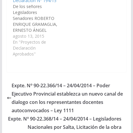
Declaración N° 194/15
De los señores
Legisladores
Senadores ROBERTO
ENRIQUE GRAMAGLIA,
ERNESTO ÁNGEL
GOMEZ y Diputado
agosto 13, 2015
Ranulfo Benito
En "Proyectos de
Campos, viendo con
Declaración
agrado que el Poder
Aprobados"
Ejecutivo Provincial,
incluya en el
Presupuesto General
del año 2.016, la obra
de construcción de un
Expte. Nº 90-22.366/14 – 24/04/2014 – Poder
Puente Carretero
Ejecutivo Provincial establezca un nuevo canal de
sobre el Río
Juramento, para
dialogo con los representantes docentes
comunicar al Paraje
autoconvocados – Ley 1111
Atamisqui -…
Expte. Nº 90-22.368/14 – 24/04/2014 – Legisladores
Nacionales por Salta, Licitación de la obra