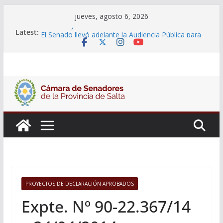
Skip
jueves, agosto 6, 2026
to
14 de Mayo 2026
Latest:
El Senado llevó adelante la Audiencia Pública para
content
escuchar a la ciudadanía sobre las postulaciones a
la Auditoría General
06 de Agosto 2026
El Senado analizó la política de seguridad provincial
y propuso articular una mesa de trabajo con la
Justicia
Adjudicacion Simple N° 27/26
PROYECTOS DE DECLARACIÓN APROBADOS
Expte. Nº 90-22.367/14