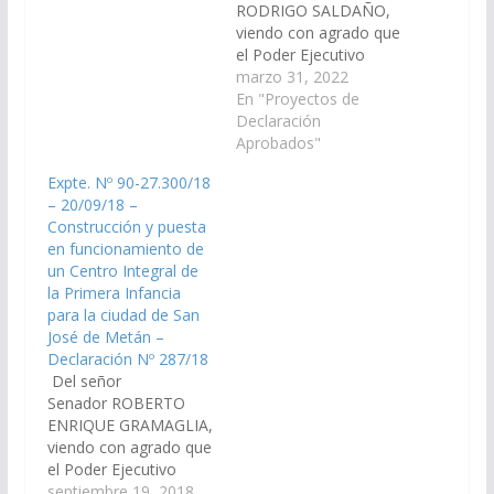
PROYECTO DE
RODRIGO SALDAÑO,
RESOLUCION
viendo con agrado que
BICAMERAL De la
el Poder Ejecutivo
Comisión Bicameral
Provincial, a través del
marzo 31, 2022
Examinadora de la
Ministerio de
En "Proyectos de
Cuentas de Inversión
Seguridad, gestione la
Declaración
1.- Cuenta
reposición, arreglo y
Aprobados"
General presentada…
puesta en
Expte. Nº 90-27.300/18
funcionamiento de las
– 20/09/18 –
cámaras de seguridad
Construcción y puesta
Nº 6006, 6003, 6002, y
en funcionamiento de
6001 como así
un Centro Integral de
también de un twol,
la Primera Infancia
del Centro de
para la ciudad de San
Videovigilancia, del
José de Metán –
Departamento…
Declaración Nº 287/18
Del señor
Senador ROBERTO
ENRIQUE GRAMAGLIA,
viendo con agrado que
el Poder Ejecutivo
Provincial incluya en el
septiembre 19, 2018