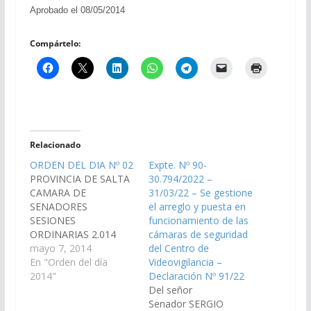
Aprobado el 08/05/2014
Compártelo:
Relacionado
ORDEN DEL DIA Nº 02
Expte. Nº 90-
PROVINCIA DE SALTA
30.794/2022 –
CAMARA DE
31/03/22 – Se gestione
SENADORES
el arreglo y puesta en
SESIONES
funcionamiento de las
ORDINARIAS 2.014
cámaras de seguridad
ORDEN DEL DIA Nº 02
mayo 7, 2014
del Centro de
(Dictámenes de
En "Orden del día
Videovigilancia –
Comisiones entrado en
2014"
Declaración Nº 91/22
la sesión del día 24-04-
Del señor
14) S U M A R I O
Senador SERGIO