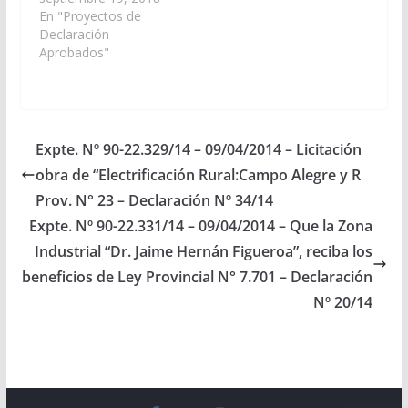
Presupuesto General
En "Proyectos de
de la Provincia –
Declaración
Ejercicio 2.019, la
Aprobados"
construcción y puesta
en funcionamiento de
un Centro Integral de
la Primera Infancia
para la ciudad de San
Expte. Nº 90-22.329/14 – 09/04/2014 – Licitación
José de
obra de “Electrificación Rural:Campo Alegre y R
Metán.-. (Expte. Nº 90-
27.300/18 - A la…
Prov. N° 23 – Declaración Nº 34/14
Expte. Nº 90-22.331/14 – 09/04/2014 – Que la Zona
Industrial “Dr. Jaime Hernán Figueroa”, reciba los
beneficios de Ley Provincial N° 7.701 – Declaración
Nº 20/14