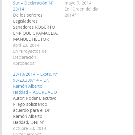
Sur – Declaración Nº
ORDEN DEL DIA Nº 02
mayo 7, 2014
23/14
(Dictámenes de
En "Orden del día
De los señores
Comisiones entrado en
2014"
Legisladores
la sesión del día 24-04-
Senadores ROBERTO
14) S U M A R I O
ENRIQUE GRAMAGLIA,
PROYECTO DE
MANUEL HÉCTOR
RESOLUCION
LUQUE, MARÍA
abril 23, 2014
BICAMERAL De la
ANTONIA PASTRANA
En "Proyectos de
Comisión Bicameral
y Diputado Ranulfo
Declaración
Examinadora de la
Campos, viendo con
Aprobados"
Cuentas de Inversión
agrado que el Poder
1.- Cuenta
23/10/2014 – Expte. Nº
Judicial de la Provincia
General presentada…
90-23.339/14 – Dr.
de Salta, arbitre los
Ramón Alberto
medios necesarios
Haddad – ACORDADO
para la integración de
Autor: Poder Ejecutivo
un Tercer Juez de la
Pliego solicitando
Sala II del Tribunal de
acuerdo para el Dr.
Juicio del…
Ramón Alberto
Haddad, DNI N°
16.806.416, en el cargo
octubre 23, 2014
de Juez del Tribunal de
En "Acuerdos"