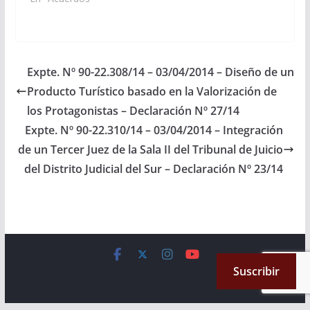
Juicio Sala II del
Distrito Judicial del Sur-
Metán. (Expte. Nº 90-
23.339/14 - A la
Comisión de Justicia,
Expte. Nº 90-22.308/14 – 03/04/2014 – Diseño de un
Acuerdos y
Producto Turístico basado en la Valorización de
Designaciones).
Acordado el
los Protagonistas – Declaración Nº 27/14
27/11/2014
Expte. Nº 90-22.310/14 – 03/04/2014 – Integración
de un Tercer Juez de la Sala II del Tribunal de Juicio
del Distrito Judicial del Sur – Declaración Nº 23/14
Copyright © 2026
Cámara de Senadores
. All rights reserved.
Suscribir
Theme:
ColorMag
by ThemeGrill. Powered by
WordPress
.