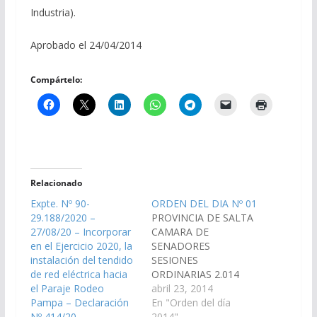
Industria).
Aprobado el 24/04/2014
Compártelo:
Relacionado
Expte. Nº 90-
ORDEN DEL DIA Nº 01
29.188/2020 –
PROVINCIA DE SALTA
27/08/20 – Incorporar
CAMARA DE
en el Ejercicio 2020, la
SENADORES
instalación del tendido
SESIONES
de red eléctrica hacia
ORDINARIAS 2.014
el Paraje Rodeo
ORDEN DEL DIA Nº 01
abril 23, 2014
Pampa – Declaración
(Dictámenes de
En "Orden del día
Nº 414/20
Comisiones entrado en
2014"