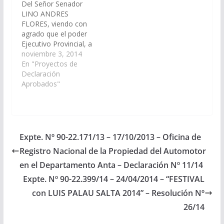
Del Señor Senador
LINO ANDRES
FLORES, viendo con
agrado que el poder
Ejecutivo Provincial, a
través del Ministerio de
noviembre 3, 2014
Educación, Ciencias y
En "Proyectos de
tecnología, arbitre los
Declaración
mecanismos
Aprobados"
necesarios para cubrir
los cargos de (1)
ordenanzas, para la
Escuela Rodeo Pampa,
(1) para la Escuela San
Expte. Nº 90-22.171/13 – 17/10/2013 – Oficina de
Juancito, (1)
Registro Nacional de la Propiedad del Automotor
Ordenanza para la
Escuela…
en el Departamento Anta – Declaración Nº 11/14
Expte. Nº 90-22.399/14 – 24/04/2014 – “FESTIVAL
con LUIS PALAU SALTA 2014” – Resolución Nº
26/14