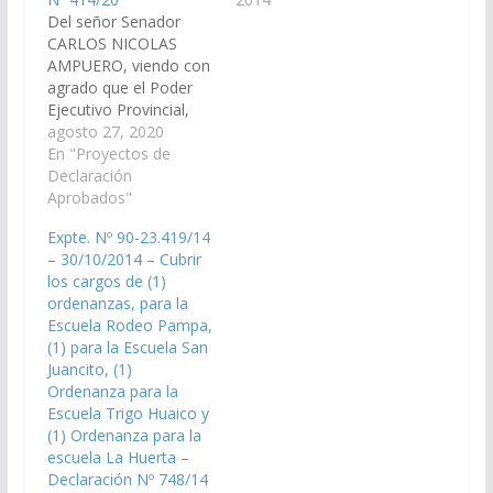
Del señor Senador
la sesión del día 09-04-
CARLOS NICOLAS
14) S U M A R I O
AMPUERO, viendo con
DECRETO DE
agrado que el Poder
NECESIDAD Y
Ejecutivo Provincial,
URGENCIA De
incorpore en el Plan de
agosto 27, 2020
Economía, Finanzas
Obras Públicas 2020, la
En "Proyectos de
Públicas, Hacienda y
instalación del tendido
Declaración
Presupuesto: 1.-
de red eléctrica hacia
Aprobados"
Decreto de Necesidad
el Paraje Rodeo
y Urgencia…
Expte. Nº 90-23.419/14
Pampa desde el
– 30/10/2014 – Cubrir
municipio de Santa
los cargos de (1)
Victoria Oeste. (Expte.
ordenanzas, para la
Nº 90-29.188/2020, a
Escuela Rodeo Pampa,
la Comisión de Obras
(1) para la Escuela San
Públicas…
Juancito, (1)
Ordenanza para la
Escuela Trigo Huaico y
(1) Ordenanza para la
escuela La Huerta –
Declaración Nº 748/14