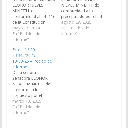
LEONOR NIEVES
NIEVES MINETTI, de
MINETTI, de
conformidad a lo
conformidad al art. 116
preceptuado por el art.
de la Constitución
116 de la Constitución
agosto 28, 2025
Provincial y 149 del
mayo 16, 2024
de la provincia de Salta
En "Pedidos de
Reglamento de este
En "Pedidos de
y el art. 149 del
Informe"
Cuerpo, requerir al
Informe"
reglamento interno de
Señor Ministro de
este Cuerpo, requerir
Expte. Nº 90-
Seguridad, para que,
al señor Ministro de
33.345/2025 –
en el plazo de cinco
Seguridad, para que
13/03/25 – Pedido de
días, informe el motivo
informe en un plazo de
Informe
por el cual no funciona
cinco (5) días donde…
De la señora
la autobomba de la
Senadora LEONOR
División Guardia…
NIEVES MINETTI, de
conforme a lo
dispuesto por el
artículo 116 de la
marzo 13, 2025
Constitución de la
En "Pedidos de
Provincia de Salta y el
Informe"
articulo N° 149 del
Reglamento de este