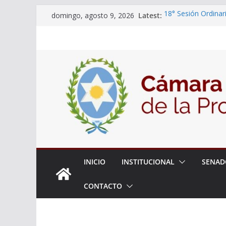
Skip
Latest:
18° Sesión Ordinar
domingo, agosto 9, 2026
to
30/07/2026
El Senado trabaja 
content
estudiantes del cib
Expte. N° 90-34.51
Roque
Expte. Nº 90-34.51
de Protección y Co
INICIO
INSTITUCIONAL
SENAD
CONTACTO