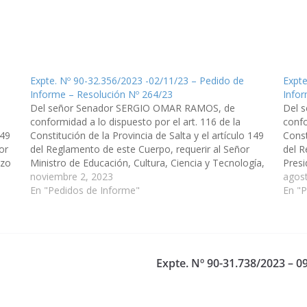
Expte. Nº 90-32.356/2023 -02/11/23 – Pedido de
Expte
Informe – Resolución Nº 264/23
Infor
Del señor Senador SERGIO OMAR RAMOS, de
Del 
conformidad a lo dispuesto por el art. 116 de la
confo
149
Constitución de la Provincia de Salta y el artículo 149
Const
or
del Reglamento de este Cuerpo, requerir al Señor
del R
azo
Ministro de Educación, Cultura, Ciencia y Tecnología,
Presi
para que en el plazo de 10 días informe…
noviembre 2, 2023
días 
agos
En "Pedidos de Informe"
En "P
Expte. Nº 90-31.738/2023 – 0