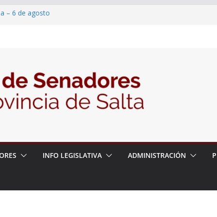
ia – 6 de agosto
en un proyecto de ley para proteger a los
eracoso y la violencia en las redes
7/2026 – 06/08/26 – Fiesta patronal San
6/2026 – 06/08/26 – Créase el Ente Salteño
ntrol Vegetal
ORES
INFO LEGISLATIVA
ADMINISTRACIÓN
P