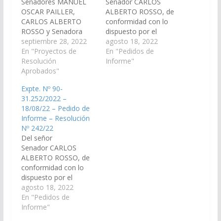
Senadores MANUEL
Senador CARLOS
OSCAR PAILLER,
ALBERTO ROSSO, de
CARLOS ALBERTO
conformidad con lo
ROSSO y Senadora
dispuesto por el
SONIA ELIZABETH
septiembre 28, 2022
artículo 116 de la
agosto 18, 2022
MAGNO, de
En "Proyectos de
Constitución de la
En "Pedidos de
conformidad con lo
Resolución
Provincia y el artículo
Informe"
dispuesto por el
Aprobados"
149 del Reglamento de
artículo 116 de la
este Cuerpo, se
Expte. Nº 90-
Constitución de la
requiera al Señor
31.252/2022 –
Provincia y el artículo
Ministro de
18/08/22 – Pedido de
149 del Reglamento de
Infraestructura, para
Informe – Resolución
este Cuerpo, requerir
que en un plazo de 5
Nº 242/22
al Ministerio de Salud
(cinco) días informe los
Del señor
Pública, informe en el
motivos por los…
Senador CARLOS
plazo de 5…
ALBERTO ROSSO, de
conformidad con lo
dispuesto por el
artículo 116 de la
agosto 18, 2022
Constitución de la
En "Pedidos de
Provincia y el artículo
Informe"
149 del Reglamento de