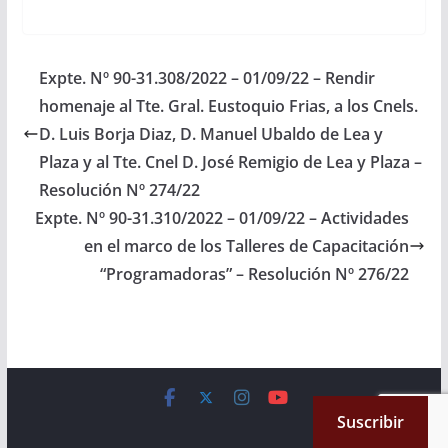
este Cuerpo, se
requiera a la Señora
Escribana de Gobierno,
para que en un plazo
Expte. Nº 90-31.308/2022 – 01/09/22 – Rendir
de (cinco) días informe
homenaje al Tte. Gral. Eustoquio Frias, a los Cnels.
los motivos por los…
D. Luis Borja Diaz, D. Manuel Ubaldo de Lea y
Plaza y al Tte. Cnel D. José Remigio de Lea y Plaza –
Resolución Nº 274/22
Expte. Nº 90-31.310/2022 – 01/09/22 – Actividades
en el marco de los Talleres de Capacitación
“Programadoras” – Resolución Nº 276/22
Copyright © 2026
Cámara de Senadores
. All rights reserved.
Suscribir
Theme:
ColorMag
by ThemeGrill. Powered by
WordPress
.