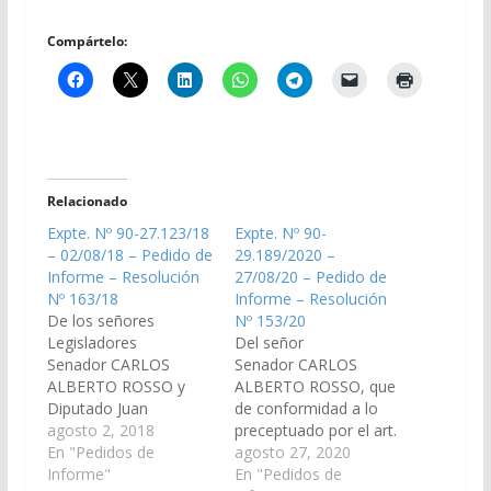
Compártelo:
Relacionado
Expte. Nº 90-27.123/18
Expte. Nº 90-
– 02/08/18 – Pedido de
29.189/2020 –
Informe – Resolución
27/08/20 – Pedido de
Nº 163/18
Informe – Resolución
De los señores
Nº 153/20
Legisladores
Del señor
Senador CARLOS
Senador CARLOS
ALBERTO ROSSO y
ALBERTO ROSSO, que
Diputado Juan
de conformidad a lo
Fernández Molina, que
agosto 2, 2018
preceptuado por el art.
de conformidad al Art.
En "Pedidos de
116 de la Constitución
agosto 27, 2020
116 de la Constitución
Informe"
de la Provincia de Salta
En "Pedidos de