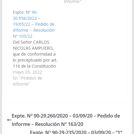
Provincial y 149 del
y el art. 149 del
Informe"
Reglamento de este
Reglamento Interno de
Expte. Nº 90-
Cuerpo, solicitar al
este Cuerpo, solicitar
30.956/2022 –
señor Jefe de Gabinete
al Ministerio de
19/05/22 – Pedido de
de Ministros y por su
Economía y Servicios
Informe – Resolución
intermedio al
Públicos informe, en
Nº 105/22
Ministerio de
un plazo de cinco (5)
Del Señor CARLOS
Educación, Ciencia y
días lo siguiente:…
NICOLAS AMPUERO,
Tecnología, informe
que de conformidad a
en…
lo preceptuado por art.
116 de la Constitución
de la Provincia de Salta
mayo 20, 2022
y el art. 149 del
En "Pedidos de
Reglamento Interno de
Informe"
este Cuerpo, se
requiera al Sr.
Secretario del
Departamento de
Infraestructura del
Expte. Nº 90-29.260/2020 – 03/09/20 – Pedido de
Ministerio de
Informe – Resolución Nº 163/20
Educación de la
Provincia de Salta,…
Expte. Nº 90-29-235/2020 – 03/09/20 – “1°