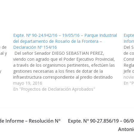
Expte. Nº 90-24.942/16 – 19/05/16 – Parque Industrial
Expte
del departamento de Rosario de la Frontera –
Infor
 de
Declaración Nº 154/16
Del 
al y
Del señor Senador DIEGO SEBASTIAN PEREZ,
de co
viendo con agrado que el Poder Ejecutivo Provincial,
Const
a través de los organismos pertinentes, efectúen las
Regla
y
gestiones necesarias a los fines de dotar de la
Jefe 
infraestructura correspondiente al predio destinado
Mini
novi
para Parque Industrial del departamento de Rosario
mayo 19, 2016
En "P
de la Frontera.(Expte. Nº 90-24.942/16 – A…
En "Proyectos de Declaración Aprobados"
 de Informe – Resolución Nº
Expte. Nº 90-27.856/19 – 06/0
Antoni