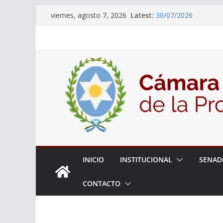
18° Sesión Ordinaria
Skip
Latest:
viernes, agosto 7, 2026
30/07/2026
to
El Senado trabaja en
content
estudiantes del ciber
Expte. N° 90-34.517/
Roque
Expte. Nº 90-34.516/
de Protección y Cont
INICIO
INSTITUCIONAL
SENAD
CONTACTO