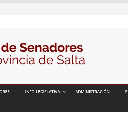
 – 6 de agosto
 un proyecto de ley para proteger a los
acoso y la violencia en las redes
2026 – 06/08/26 – Fiesta patronal San
2026 – 06/08/26 – Créase el Ente Salteño
rol Vegetal
ORES
INFO LEGISLATIVA
ADMINISTRACIÓN
P