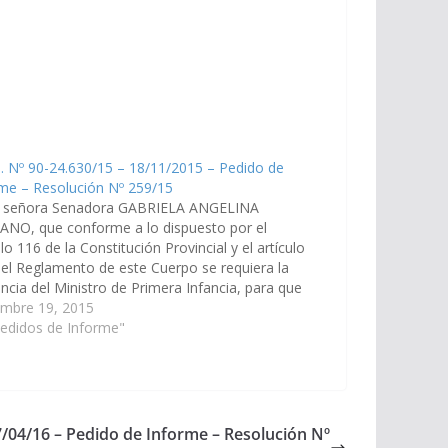
. Nº 90-24.630/15 – 18/11/2015 – Pedido de
me – Resolución Nº 259/15
a señora Senadora GABRIELA ANGELINA
ANO, que conforme a lo dispuesto por el
ulo 116 de la Constitución Provincial y el artículo
el Reglamento de este Cuerpo se requiera la
ncia del Ministro de Primera Infancia, para que
me lo siguiente: a) Todo sobre el fallecimiento
embre 19, 2015
iño…
edidos de Informe"
7/04/16 – Pedido de Informe – Resolución Nº