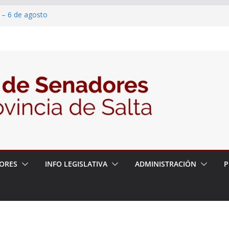
 – 6 de agosto
 un proyecto de ley para proteger a los
acoso y la violencia en las redes
/2026 – 06/08/26 – Fiesta patronal San
/2026 – 06/08/26 – Créase el Ente Salteño
rol Vegetal
ORES
INFO LEGISLATIVA
ADMINISTRACIÓN
P