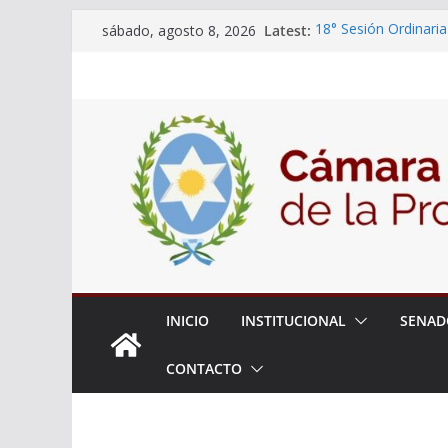
Skip
Latest:
18° Sesión Ordinaria
sábado, agosto 8, 2026
to
30/07/2026
El Senado trabaja en
content
estudiantes del ciber
Expte. N° 90-34.517
Roque
Expte. Nº 90-34.516
de Protección y Cont
INICIO
INSTITUCIONAL
SENAD
CONTACTO