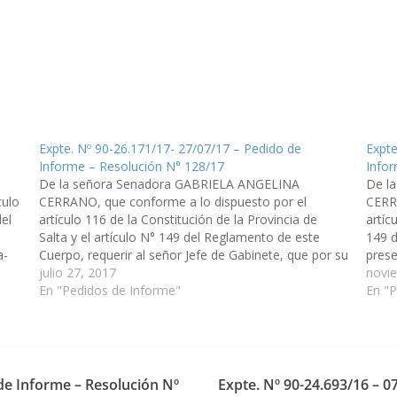
Expte. Nº 90-26.171/17- 27/07/17 – Pedido de
Expte
Informe – Resolución N° 128/17
Infor
De la señora Senadora GABRIELA ANGELINA
De l
culo
CERRANO, que conforme a lo dispuesto por el
CERR
del
artículo 116 de la Constitución de la Provincia de
artíc
Salta y el artículo N° 149 del Reglamento de este
149 d
a-
Cuerpo, requerir al señor Jefe de Gabinete, que por su
prese
intermedio, se requiera la presencia del Ministro…
julio 27, 2017
infor
novi
En "Pedidos de Informe"
del n
En "P
 de Informe – Resolución Nº
Expte. Nº 90-24.693/16 – 0