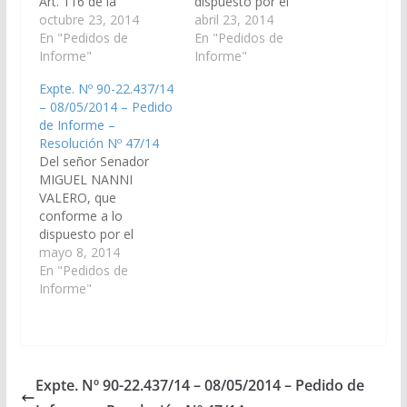
Art. 116 de la
dispuesto por el
Constitución Provincial
octubre 23, 2014
artículo 116 de la
abril 23, 2014
y al Art. 149 del
En "Pedidos de
Constitución Provincial
En "Pedidos de
Reglamento interno de
Informe"
y el artículo 149 del
Informe"
la Cámara requerir al
Reglamento de este
Expte. Nº 90-22.437/14
Sr. Secretario de
Cuerpo se requiera a la
– 08/05/2014 – Pedido
Asuntos Municipales,
señora Ministra de
de Informe –
Cr. Ricardo Aybar, para
Justicia para que en un
Resolución Nº 47/14
que en el plazo de 10
plazo no mayor a 10
Del señor Senador
(diez) días informe:…
días informe lo
MIGUEL NANNI
siguiente:…
VALERO, que
conforme a lo
dispuesto por el
artículo 116 de la
mayo 8, 2014
Constitución de la
En "Pedidos de
Provincia de Salta y el
Informe"
artículo N° 149 del
Reglamento de este
Cuerpo, se requiera al
Ministerio de Trabajo
de la Provincia para
Expte. Nº 90-22.437/14 – 08/05/2014 – Pedido de
que en un plazo de 5