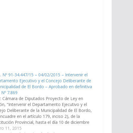
. Nº 91-34.447/15 – 04/02/2015 – Intervenir el
tamento Ejecutivo y el Concejo Deliberante de
nicipalidad de El Bordo – Aprobado en definitiva
 Nº 7.869
r: Cámara de Diputados Proyecto de Ley en
ión, “Intervenir el Departamento Ejecutivo y el
jo Deliberante de la Municipalidad de El Bordo,
ncuadre en el artículo 179, inciso 2), de la
itución Provincial, hasta el día 10 de diciembre
15.” - (Expte. Nº 91-34.447/15) Aprobado en
ro 11, 2015