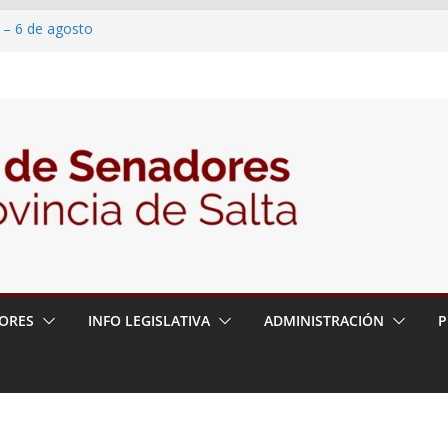
 – 6 de agosto
 un proyecto de ley para proteger a los
acoso y la violencia en las redes
/2026 – 06/08/26 – Fiesta patronal San
/2026 – 06/08/26 – Créase el Ente Salteño
rol Vegetal
ORES
INFO LEGISLATIVA
ADMINISTRACIÓN
P