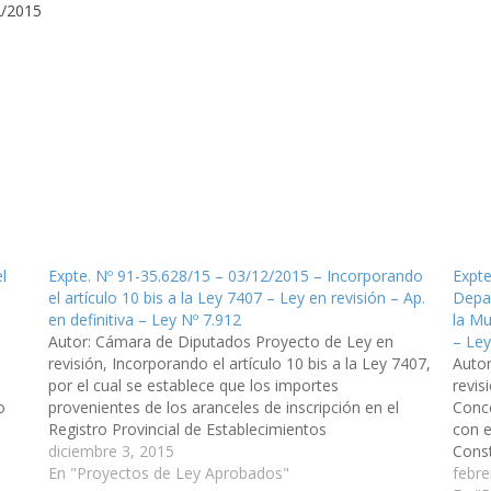
2/2015
l
Expte. Nº 91-35.628/15 – 03/12/2015 – Incorporando
Expte
el artículo 10 bis a la Ley 7407 – Ley en revisión – Ap.
Depar
en definitiva – Ley Nº 7.912
la Mu
Autor: Cámara de Diputados Proyecto de Ley en
– Ley
revisión, Incorporando el artículo 10 bis a la Ley 7407,
Auto
por el cual se establece que los importes
revis
o
provenientes de los aranceles de inscripción en el
Conce
Registro Provincial de Establecimientos
con e
Expendedores de Bebidas Alcohólicas y de las multas
diciembre 3, 2015
Const
que se apliquen por…
En "Proyectos de Ley Aprobados"
de 20
febre