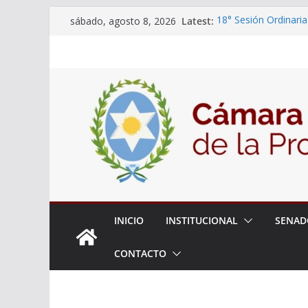
Skip
Latest:
18° Sesión Ordinaria
sábado, agosto 8, 2026
to
30/07/2026
El Senado trabaja en
content
estudiantes del ciber
Expte. N° 90-34.517
Roque
Expte. Nº 90-34.516
de Protección y Cont
INICIO
INSTITUCIONAL
SENAD
CONTACTO