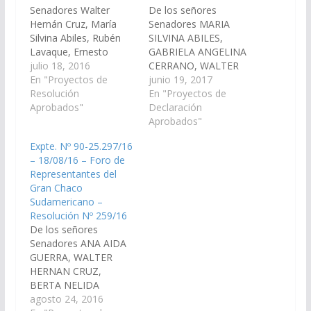
Senadores Walter
De los señores
Hernán Cruz, María
Senadores MARIA
Silvina Abiles, Rubén
SILVINA ABILES,
Lavaque, Ernesto
GABRIELA ANGELINA
Ángel Gómez, Diego
julio 18, 2016
CERRANO, WALTER
Sebastian Perez,
En "Proyectos de
HERNEN CRUZ,
junio 19, 2017
Guzmán Viveros,
Resolución
GUZMAN VIVEROS,
En "Proyectos de
Castulo Yanque, Pablo
Aprobados"
MARIA LAURA DE LA
Declaración
Damián González,
ZERDA, ERNESTO
Aprobados"
Dani Raúl Nolasco,
ANGEL GOMEZ, JORGE
Expte. Nº 90-25.297/16
Roberto Enrique
PABLO SOTO, SERGIO
– 18/08/16 – Foro de
Gramaglia, Héctor
RAMON ZENTENO,
Representantes del
Edgar
DIEGO SEBASTIAN
Gran Chaco
Mamani, Gabriela
PEREZ, ERNESTO
Sudamericano –
Angelina
GERARDO GUANCA,
Resolución Nº 259/16
Cerrano, Invitar al
HECTOR EDGAR
De los señores
señor Ministro de
MAMANI, DANI RAUL
Senadores ANA AIDA
Salud Pública, Dr.
NOLASCO, su más
GUERRA, WALTER
Oscar Villa Nougues,
enérgico repudio a la
HERNAN CRUZ,
para que acompañado
eliminación y quita…
BERTA NELIDA
por el…
GERONIMO, RUBEN
agosto 24, 2016