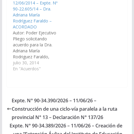
12/06/2014 – Expte. Nº
Corte de Justicia de
90-22.605/14 – Dra.
Salta. (Expte. Nº 90-
Adriana María
34.356/2026, a la
Rodríguez Faraldo –
Comisión de Justicia,
ACORDADO
Acuerdos y
Autor: Poder Ejecutivo
Designaciones).
Pliego solicitando
Acordado, el
acuerdo para la Dra.
04/06/2026.
Adriana María
Rodriguez Faraldo,
DNI Nº 12.553.519, en
julio 30, 2014
el cargo de Juez de la
En "Acuerdos"
Cámara de
Apelaciones en lo Civil
y Comercial Sala I del
Distrito Judicial del
Centro. Acordado el
Expte. N° 90-34.390/2026 – 11/06/26 –
10/07/2014
Construcción de una ciclo-vía paralela a la ruta
provincial N° 13 – Declaración N° 137/26
Expte. N° 90-34.389/2026 – 11/06/26 – Creación de
una “Extensión Áulica del Instituto de Educación