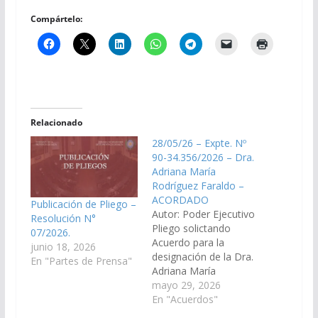
Compártelo:
Relacionado
28/05/26 – Expte. Nº
90-34.356/2026 – Dra.
Adriana María
Rodríguez Faraldo –
ACORDADO
Publicación de Pliego –
Autor: Poder Ejecutivo
Resolución N°
Pliego solictando
07/2026.
Acuerdo para la
junio 18, 2026
designación de la Dra.
En "Partes de Prensa"
Adriana María
Rodríguez Faraldo, D.
mayo 29, 2026
N. I. Nº 12.553.519, en
En "Acuerdos"
el cargo de Jueza de la