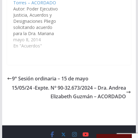
Torres – ACORDADO
Género N° 2 del
Comisión de Justicia,
Autor: Poder Ejecutivo
Distrito Judicial del
Acuerdos y
Justicia, Acuerdos y
Centro. (Ley Nº 7347).
Designaciones)
Designaciones Pliego
(Expte. Nº 90-
Acordado el
solicitando acuerdo
30.898/2022).
14/11/2019
para la Dra. Mariana
Acordado, el
Cristina Torres, DNI N°
mayo 8, 2014
28/04/2022.…
18.570.298. en el cargo
En "Acuerdos"
de Fiscal Penal del
Distrito Judicial Orán.
(Expte Nº 90-
22.405/14). Acordado
el 05/06/2014
9° Sesión ordinaria – 15 de mayo
15/05/24 -Expte. Nº 90-32.673/2024 – Dra. Andrea
Elizabeth Guzmán – ACORDADO