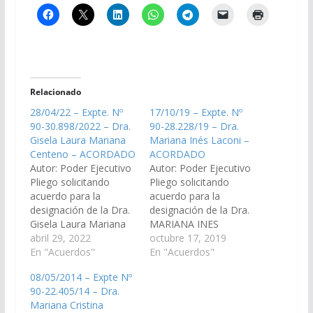
Relacionado
28/04/22 – Expte. Nº
17/10/19 – Expte. Nº
90-30.898/2022 – Dra.
90-28.228/19 – Dra.
Gisela Laura Mariana
Mariana Inés Laconi –
Centeno – ACORDADO
ACORDADO
Autor: Poder Ejecutivo
Autor: Poder Ejecutivo
Pliego solicitando
Pliego solicitando
acuerdo para la
acuerdo para la
designación de la Dra.
designación de la Dra.
Gisela Laura Mariana
MARIANA INES
Centeno, D.N.I. Nº
abril 29, 2022
LACONI, D.N.I Nº
octubre 17, 2019
24.595.564, como
En "Acuerdos"
26.030.617, como
En "Acuerdos"
reemplazante para el
Asesor de Incapaces
08/05/2014 – Expte Nº
cargo de Juez de
Nº 8 del Distrito Judicial
90-22.405/14 – Dra.
Primera Instancia de
Centro. (Expte. Nº 90-
Mariana Cristina
Violencia Familiar y
28.228/19, a la