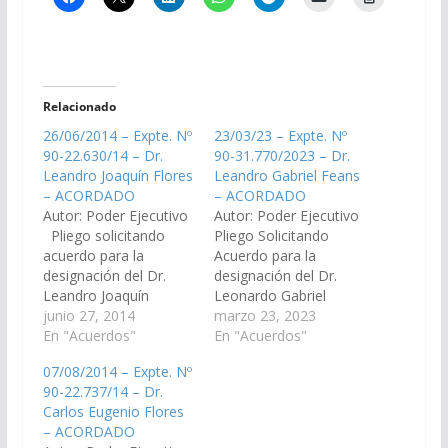
Relacionado
26/06/2014 – Expte. Nº
23/03/23 – Expte. Nº
90-22.630/14 – Dr.
90-31.770/2023 – Dr.
Leandro Joaquín Flores
Leandro Gabriel Feans
– ACORDADO
– ACORDADO
Autor: Poder Ejecutivo
Autor: Poder Ejecutivo
Pliego solicitando
Pliego Solicitando
acuerdo para la
Acuerdo para la
designación del Dr.
designación del Dr.
Leandro Joaquín
Leonardo Gabriel
Flores, D.N.I. Nº
junio 27, 2014
Feans, D.N.I. N°
marzo 23, 2023
24.069.085, en el cargo
En "Acuerdos"
29.337.215, en el cargo
En "Acuerdos"
de Fiscal Penal del
de Juez del Tribunal de
07/08/2014 – Expte. Nº
Distrito Judicial del
Juicio Sala I, Vocal N° 3
90-22.737/14 – Dr.
Centro. (Expte. Nº 90-
del Distrito Judicial del
Carlos Eugenio Flores
22.630/14 – A la
Centro. (Expte. Nº 90-
– ACORDADO
Comisión de Justicia,
31.770/2023, A