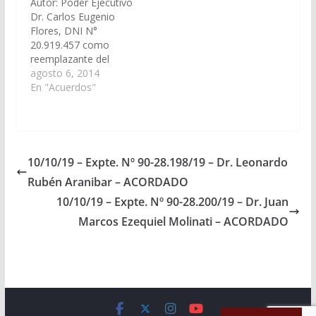
Autor: Poder Ejecutivo
Acuerdos y
Comisión de Justicia,
Dr. Carlos Eugenio
Designaciones).
Acuerdos y
Flores, DNI N°
(Designación
Designaciones).
20.919.457 como
Temporaria)
Acordado, el
reemplazante del
Acordado el
01/06/2023.
cargo de Defensor
agosto 6, 2014
03/07/2014
Penal de Menores del
En "Acuerdos"
Distrito Judicial del
Centro. (Expte. Nº 90-
22.737/14). Acordado
el 14/08/2014
10/10/19 – Expte. Nº 90-28.198/19 – Dr. Leonardo
Rubén Aranibar – ACORDADO
10/10/19 – Expte. Nº 90-28.200/19 – Dr. Juan
Marcos Ezequiel Molinati – ACORDADO