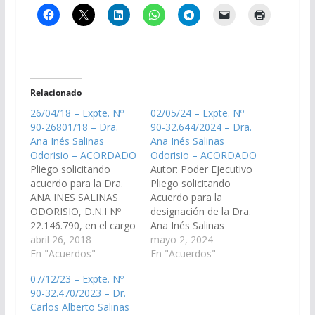
Relacionado
26/04/18 – Expte. Nº
02/05/24 – Expte. Nº
90-26801/18 – Dra.
90-32.644/2024 – Dra.
Ana Inés Salinas
Ana Inés Salinas
Odorisio – ACORDADO
Odorisio – ACORDADO
Pliego solicitando
Autor: Poder Ejecutivo
acuerdo para la Dra.
Pliego solicitando
ANA INES SALINAS
Acuerdo para la
ODORISIO, D.N.I Nº
designación de la Dra.
22.146.790, en el cargo
Ana Inés Salinas
de Fiscal Penal del
abril 26, 2018
Odorisio, D.N.I. N°
mayo 2, 2024
Distrito Judicial Centro.
En "Acuerdos"
22.146.790, en el cargo
En "Acuerdos"
(Expte. Nº 90-
de Fiscal de
07/12/23 – Expte. Nº
26.801/18, a la
Impugnación N°
90-32.470/2023 – Dr.
Comisión de Justicia,
1. (Expte. Nº 90-
Carlos Alberto Salinas
Acuerdos y
32.644/2024, a la