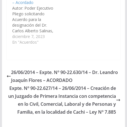
– Acordado
Designaciones).
Comisión de Justicia,
Autor: Poder Ejecutivo
Acordado el
Acuerdos y
Pliego solicitando
24/05/2018
Designaciones).
Acuerdo para la
Acordado, el
designación del Dr.
25/07/2024.
Carlos Alberto Salinas,
D.N.I. N° 30.190.594,
diciembre 7, 2023
como reemplazante
En "Acuerdos"
del cargo de Fiscal
Penal del Distrito
Judicial Orán. (Expte. Nº
90-32.470/2023, a la
Comisión de Justicia,
26/06/2014 – Expte. Nº 90-22.630/14 – Dr. Leandro
Acuerdos y
Joaquín Flores – ACORDADO
Designaciones).
Expte. Nº 90-22.627/14 – 26/06/2014 – Creación de
un Juzgado de Primera Instancia con competencia
en lo Civil, Comercial, Laboral y de Personas y
Familia, en la localidad de Cachi – Ley Nº 7.885