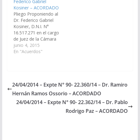
Federico Gabriel
90-23.183/14 - A la
(Expte. Nº 90-
Kosiner – ACORDADO
Comisión de Justicia,
31.616/2022, a la
Pliego Proponiendo al
Acuerdos y
Comisión de Justicia,
Dr. Federico Gabriel
Designaciones).
Acuerdos y
Kosiner, D.N.I. N°
Acordado el
Designaciones).
16.517.271 en el cargo
27/11/2014
Acordado, el
de Juez de la Cámara
15/12/2022.
de Apelaciones del
junio 4, 2015
Trabajo Sala I del
En "Acuerdos"
Distrito Judicial del
Centro, , conforme a
lo previsto en la Ley
7016. Acordado el
02/07/2015
24/04/2014 – Expte N° 90- 22.360/14 – Dr. Ramiro
Hernán Ramos Ossorio – ACORDADO
24/04/2014 – Expte N° 90- 22.362/14 – Dr. Pablo
Rodrigo Paz – ACORDADO