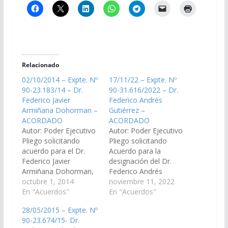
Relacionado
02/10/2014 – Expte. Nº
17/11/22 – Expte. Nº
90-23.183/14 – Dr.
90-31.616/2022 – Dr.
Federico Javier
Federico Andrés
Armiñana Dohorman –
Gutiérrez –
ACORDADO
ACORDADO
Autor: Poder Ejecutivo
Autor: Poder Ejecutivo
Pliego solicitando
Pliego solicitando
acuerdo para el Dr.
Acuerdo para la
Federico Javier
designación del Dr.
Armiñana Dohorman,
Federico Andrés
DNI N° 20.707.206, en
octubre 1, 2014
Gutiérrez, DNI Nº
noviembre 11, 2022
el cargo de Juez del
En "Acuerdos"
31.093.189, en el cargo
En "Acuerdos"
Tribunal de Juicio Sala
de Defensor Oficial
28/05/2015 – Expte. Nº
I, del Distrito Judicial
Penal del Distrito
90-23.674/15- Dr.
del Centro. (Expte. Nº
Judicial del Centro.