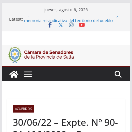
Skip
jueves, agosto 6, 2026
to
Expte. Nº 90-34.501/2026 – 06/08/26 – “Historia y
Latest:
memoria reivindicativa del territorio del pueblo
content
Kolla en el municipio de Campo Quijano”
18° Sesión Ordinaria – 6 de agosto
Expte. Nº 90-34.504/2026 – 06/08/26 – Primera
Edición de “Olimpiadas de Educación Secundaria,
Puente de Unión Educativa”
Expte. Nº 90-34.503/2026 – 06/08/26 –
Presentación del libro Carta Orgánica Comentada
del Dr. Víctor Alfredo Frías
Expte. Nº 90-34.502/2026 – 06/08/26 – 82° Edición
de la Expo Rural Salta 2026
ACUERDOS
30/06/22 – Expte. Nº 90-