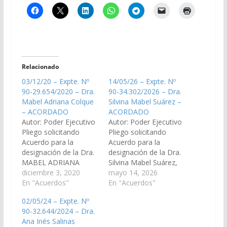
Relacionado
03/12/20 – Expte. Nº
14/05/26 – Expte. Nº
90-29.654/2020 – Dra.
90-34.302/2026 – Dra.
Mabel Adriana Colque
Silvina Mabel Suárez –
– ACORDADO
ACORDADO
Autor: Poder Ejecutivo
Autor: Poder Ejecutivo
Pliego solicitando
Pliego solicitando
Acuerdo para la
Acuerdo para la
designación de la Dra.
designación de la Dra.
MABEL ADRIANA
Silvina Mabel Suárez,
COLQUE, D.N.I Nº
diciembre 3, 2020
DNI N° 18.482.313, en
mayo 14, 2026
18.470.035, como
En "Acuerdos"
el cargo de Juez de
En "Acuerdos"
reemplazante del
Primera Instancia del
02/05/24 – Expte. Nº
cargo de asesor de
Trabajo N° 1 del
90-32.644/2024 – Dra.
Incapaces N° 1 del
Distrito Judicial
Ana Inés Salinas
Distrito Judicial del Sur
Centro. (Expte. Nº 90-