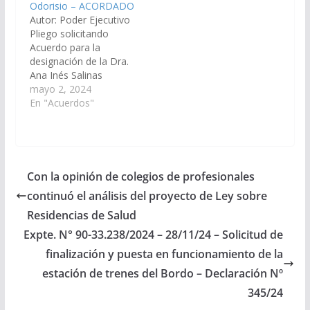
Odorisio – ACORDADO
circunscripción
34.302/2026, a la
Autor: Poder Ejecutivo
Metán. (Expte. Nº 90-
Comisión de Justicia,
Pliego solicitando
29.654/2020, En virtud
Acuerdos y
Acuerdo para la
del Art. 27 inc. 9 se gira
Designaciones).
designación de la Dra.
a la Comisión de
Acuerdo, el
Ana Inés Salinas
Justicia, Acuerdos…
11/06/2026.
Odorisio, D.N.I. N°
mayo 2, 2024
22.146.790, en el cargo
En "Acuerdos"
de Fiscal de
Impugnación N°
1. (Expte. Nº 90-
32.644/2024, a la
Comisión de Justicia,
Con la opinión de colegios de profesionales
Acuerdos y
continuó el análisis del proyecto de Ley sobre
Designaciones).
Acordado, el
Residencias de Salud
25/07/2024.
Expte. N° 90-33.238/2024 – 28/11/24 – Solicitud de
finalización y puesta en funcionamiento de la
estación de trenes del Bordo – Declaración Nº
345/24