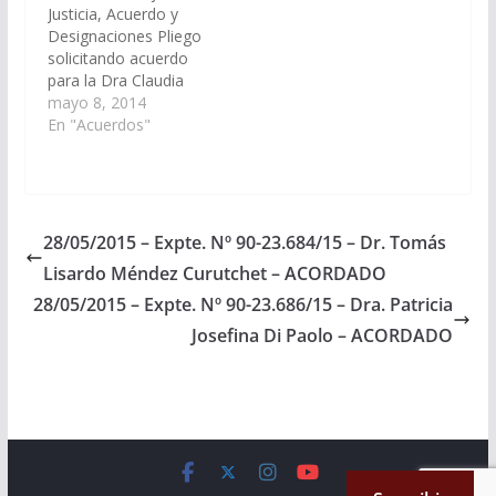
Justicia, Acuerdo y
Acuerdos y
Designaciones).
Designaciones Pliego
Designaciones).
Acordado el
solicitando acuerdo
Acordado,…
20/11/2014
para la Dra Claudia
María Cecilia Carreras,
mayo 8, 2014
DNI N° 27.377.216, en
En "Acuerdos"
el cargo de Fiscal
Penal del Distrito
Judicial Orán. (Expte Nº
90-22.406/14).
Acordado el
28/05/2015 – Expte. Nº 90-23.684/15 – Dr. Tomás
05/06/2014
Lisardo Méndez Curutchet – ACORDADO
28/05/2015 – Expte. Nº 90-23.686/15 – Dra. Patricia
Josefina Di Paolo – ACORDADO