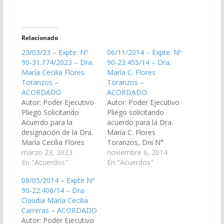
Relacionado
23/03/23 – Expte. Nº
06/11/2014 – Expte. Nº
90-31.774/2023 – Dra.
90-23.455/14 – Dra.
María Cecilia Flores
María C. Flores
Toranzos –
Toranzos –
ACORDADO
ACORDADO
Autor: Poder Ejecutivo
Autor: Poder Ejecutivo
Pliego Solicitando
Pliego solicitando
Acuerdo para la
acuerdo para la Dra.
designación de la Dra.
María C. Flores
María Cecilia Flores
Toranzos, Dni N°
Toranzos, D.N.I. N°
marzo 23, 2023
27.571.604, en el cargo
noviembre 6, 2014
27.571.604, en el cargo
En "Acuerdos"
de Fiscal Penal N° 7
En "Acuerdos"
de Juez del Tribunal de
del Distrito Judicial del
08/05/2014 – Expte Nº
Juicio Sala IV, Vocal N°
Centro. (Transitorio).
90-22.406/14 – Dra
2 del Distrito Judicial
(Expte. Nº 90-
Claudia María Cecilia
del Centro. (Expte. Nº
23.455/14 - A la
Carreras – ACORDADO
90-31.774/2023, a la
Comisión de Justicia,
Autor: Poder Ejecutivo
Comisión de Justicia,
Acuerdos y