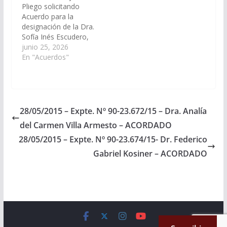
Pliego solicitando
Incapaces.…
Acuerdos y
Acuerdo para la
Designaciones).
designación de la Dra.
Acordado…
Sofía Inés Escudero,
DNI N° 26.898.607, en
junio 25, 2026
el cargo de Jueza de
En "Acuerdos"
Primera Instancia en lo
Civil y Comercial de
Séptima Nominación
del Distrito Judicial del
Centro. (Expte. Nº 90-
28/05/2015 – Expte. Nº 90-23.672/15 – Dra. Analía
34.402/2026, a la
del Carmen Villa Armesto – ACORDADO
Comisión de Justicia,
Acuerdos y
28/05/2015 – Expte. Nº 90-23.674/15- Dr. Federico
Designaciones).
Gabriel Kosiner – ACORDADO
Acordado,…