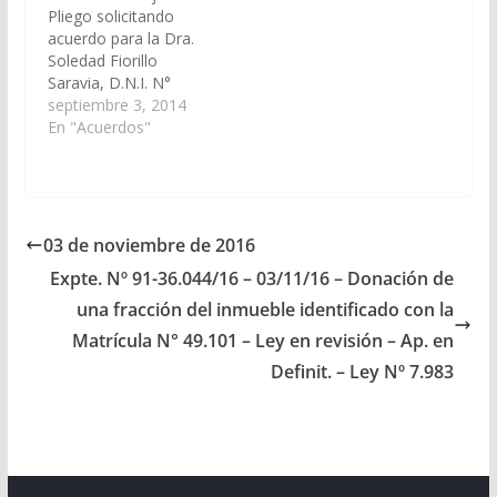
Pliego solicitando
Designaciones).
el 03/12/2015
acuerdo para la Dra.
Acordado el
Soledad Fiorillo
20/11/2014
Saravia, D.N.I. N°
22.637.176 en el cargo
septiembre 3, 2014
de Juez de la Cámara
En "Acuerdos"
de Apelaciones Civil y
Comercial, Sala V del
Distrito Judicial del
Centro.(Expte. Nº 90-
22.862/14 - A la
03 de noviembre de 2016
Comisión de Justicia,
Expte. Nº 91-36.044/16 – 03/11/16 – Donación de
Acuerdos y
Designaciones).
una fracción del inmueble identificado con la
Acordado el
Matrícula N° 49.101 – Ley en revisión – Ap. en
23/10/2014
Definit. – Ley Nº 7.983