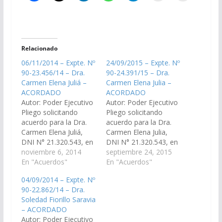
Relacionado
06/11/2014 – Expte. Nº
24/09/2015 – Expte. Nº
90-23.456/14 – Dra.
90-24.391/15 – Dra.
Carmen Elena Juliá –
Carmen Elena Julia –
ACORDADO
ACORDADO
Autor: Poder Ejecutivo
Autor: Poder Ejecutivo
Pliego solicitando
Pliego solicitando
acuerdo para la Dra.
acuerdo para la Dra.
Carmen Elena Juliá,
Carmen Elena Julia,
DNI N° 21.320.543, en
DNI N° 21.320.543, en
el cargo de Defensor
noviembre 6, 2014
el cargo de Juez de
septiembre 24, 2015
Oficial Civil N° 1 del
En "Acuerdos"
Primera Instancia en lo
En "Acuerdos"
Distrito Judicial
Civil de Personas y
04/09/2014 – Expte. Nº
Tartagal. (Transitorio).
Familia de Segunda
90-22.862/14 – Dra.
(Expte. Nº 90-
Nominación, del
Soledad Fiorillo Saravia
23.456/14 - A la
Distrito Judicial
– ACORDADO
Comisión de Justicia,
Tartagal.(Expte. Nº 90-
Autor: Poder Ejecutivo
Acuerdos y
24.391/15). Acordado