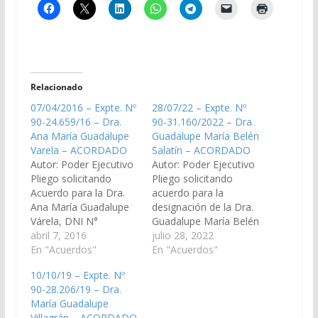
Relacionado
07/04/2016 – Expte. Nº
28/07/22 – Expte. Nº
90-24.659/16 – Dra.
90-31.160/2022 – Dra.
Ana María Guadalupe
Guadalupe María Belén
Varela – ACORDADO
Salatín – ACORDADO
Autor: Poder Ejecutivo
Autor: Poder Ejecutivo
Pliego solicitando
Pliego solicitando
Acuerdo para la Dra.
acuerdo para la
Ana María Guadalupe
designación de la Dra.
Várela, DNI N°
Guadalupe María Belén
16.899.014, en el cargo
abril 7, 2016
Salatín, D.N.I. N°
julio 28, 2022
de Juez de Primera
En "Acuerdos"
30.636.305, en el cargo
En "Acuerdos"
Instancia del Trabajo
de Asesor de
10/10/19 – Expte. Nº
N° 6 del Distrito
Incapaces N° 10 del
90-28.206/19 – Dra.
Judicial del Centro.
Distrito Judicial del
María Guadalupe
(Expte. Nº 90-
Centro. (Expte. Nº 90-
Villagrán – ACORDADO