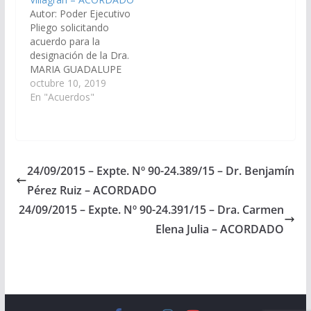
24.659/16 - a la
31.160/2022, a la
Autor: Poder Ejecutivo
Comisión de Justicia,
Comisión de Justicia,
Pliego solicitando
Acuerdos y
Acuerdos y
acuerdo para la
Designaciones).
Designaciones).
designación de la Dra.
Acordado el
Acordado, el
MARIA GUADALUPE
05/05/2016
18/08/2022.
VILLAGRAN, D.N.I Nº
octubre 10, 2019
23.079.707 como Juez
En "Acuerdos"
de Primera Instancia
en lo Civil y Comercial
de Décima
Nominación del
Distrito Judicial del
24/09/2015 – Expte. Nº 90-24.389/15 – Dr. Benjamín
Centro. (Expte. Nº 90-
Pérez Ruiz – ACORDADO
28.206/19, a la
Comisión de Justicia,
24/09/2015 – Expte. Nº 90-24.391/15 – Dra. Carmen
Acuerdos y
Elena Julia – ACORDADO
Designaciones).
Acordado el
28/11/2019