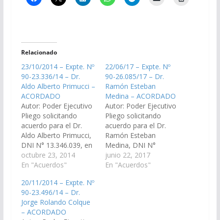
Relacionado
23/10/2014 – Expte. Nº
22/06/17 – Expte. Nº
90-23.336/14 – Dr.
90-26.085/17 – Dr.
Aldo Alberto Primucci –
Ramón Esteban
ACORDADO
Medina – ACORDADO
Autor: Poder Ejecutivo
Autor: Poder Ejecutivo
Pliego solicitando
Pliego solicitando
acuerdo para el Dr.
acuerdo para el Dr.
Aldo Alberto Primucci,
Ramón Esteban
DNI N° 13.346.039, en
Medina, DNI N°
el cargo de Juez del
octubre 23, 2014
26.459.374, en el cargo
junio 22, 2017
Tribunal de Juicio Sala I
En "Acuerdos"
de Juez del Tribunal de
En "Acuerdos"
del Distrito Judicial
Impugnación Sala I.
20/11/2014 – Expte. Nº
Oran.(Expte. Nº 90-
(Expte. Nº 90-
90-23.496/14 – Dr.
23.336/14 - A la
26.085/17 - A la
Jorge Rolando Colque
Comisión de Justicia,
Comisión de Justicia,
– ACORDADO
Acuerdos y
Acuerdos y