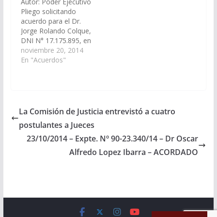
Autor: Poder Ejecutivo
Designaciones).
Designaciones).
Pliego solicitando
Acordado el
Acordado el
acuerdo para el Dr.
27/11/2014
17/08/2017
Jorge Rolando Colque,
DNI N° 17.175.895, en
el cargo de Defensor
noviembre 20, 2014
Penal del Distrito
En "Acuerdos"
Judicial del Sur - Metan.
(Expte. Nº 90-
23.496/14 - A la
Comisión de Justicia,
Acuerdos y
La Comisión de Justicia entrevistó a cuatro
Designaciones).
postulantes a Jueces
Acordado el
11/12/2014
23/10/2014 – Expte. Nº 90-23.340/14 – Dr Oscar
Alfredo Lopez Ibarra – ACORDADO