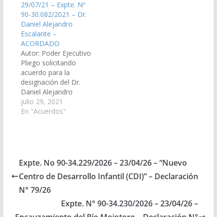
29/07/21 – Expte. Nº
cargo de Juez de
III, Vocal N° 2, del
90-30.082/2021 – Dr.
Primera Instancia del
Distrito Judicial del
Daniel Alejandro
Trabajo del Distrito
Centro. (Expte. Nº 90-
Escalante –
Judicial Orán. (Expte. Nº
34.097/2026, a la
ACORDADO
90-32.471/2023, a la
Comisión de Justicia,
Autor: Poder Ejecutivo
Comisión de Justicia,
Acuerdos y
Pliego solicitando
Acuerdos y
Designaciones).
acuerdo para la
Designaciones).
Acordado, el
designación del Dr.
Acordado, el
09/04/2026.
Daniel Alejandro
14/12/2023.
Escalante, D.N.I. N°
julio 29, 2021
28.371.448, en el cargo
En "Acuerdos"
de Fiscal Penal del
Distrito Judicial del
Centro – Cachi. (Expte.
Nº 90-30.082/2021, a
la Comisión de Justicia,
Expte. No 90-34.229/2026 – 23/04/26 – “Nuevo
Acuerdos y
Centro de Desarrollo Infantil (CDI)” – Declaración
Designaciones).
ACORDADO, el
N° 79/26
26/08/2021
Expte. N° 90-34.230/2026 – 23/04/26 –
Encauzamiento del Río Mojotoro – Declaración N°