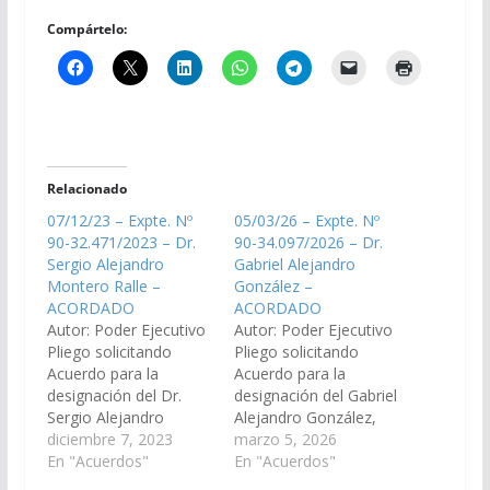
Compártelo:
Relacionado
07/12/23 – Expte. Nº
05/03/26 – Expte. Nº
90-32.471/2023 – Dr.
90-34.097/2026 – Dr.
Sergio Alejandro
Gabriel Alejandro
Montero Ralle –
González –
ACORDADO
ACORDADO
Autor: Poder Ejecutivo
Autor: Poder Ejecutivo
Pliego solicitando
Pliego solicitando
Acuerdo para la
Acuerdo para la
designación del Dr.
designación del Gabriel
Sergio Alejandro
Alejandro González,
Monteros Ralle, D.N.I.
diciembre 7, 2023
D.N.I. N° 25.618.869,
marzo 5, 2026
N° 32.537.287, como
En "Acuerdos"
en el cargo de Juez del
En "Acuerdos"
reemplazante del
Tribunal de Juicio Sala