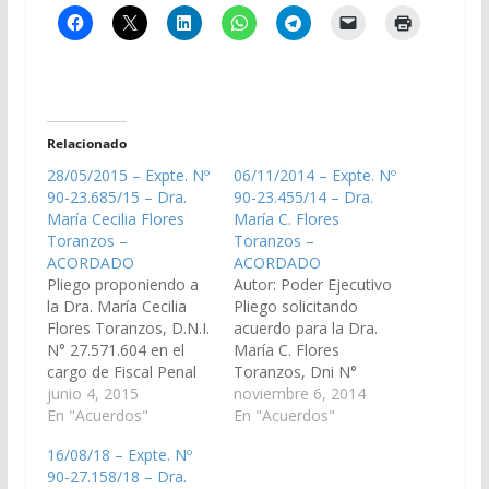
Relacionado
28/05/2015 – Expte. Nº
06/11/2014 – Expte. Nº
90-23.685/15 – Dra.
90-23.455/14 – Dra.
María Cecilia Flores
María C. Flores
Toranzos –
Toranzos –
ACORDADO
ACORDADO
Pliego proponiendo a
Autor: Poder Ejecutivo
la Dra. María Cecilia
Pliego solicitando
Flores Toranzos, D.N.I.
acuerdo para la Dra.
N° 27.571.604 en el
María C. Flores
cargo de Fiscal Penal
Toranzos, Dni N°
de Violencia Familiar y
junio 4, 2015
27.571.604, en el cargo
noviembre 6, 2014
de Género del Distrito
En "Acuerdos"
de Fiscal Penal N° 7
En "Acuerdos"
Judicial del Centro,
del Distrito Judicial del
16/08/18 – Expte. Nº
conforme a lo previsto
Centro. (Transitorio).
90-27.158/18 – Dra.
en la Ley 7016.
(Expte. Nº 90-