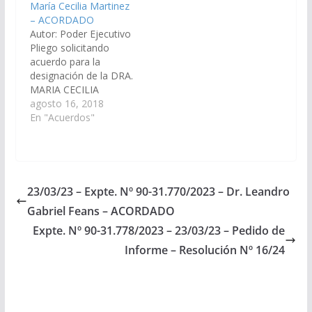
María Cecilia Martinez
Acordado el
23.455/14 - A la
– ACORDADO
02/07/2015
Comisión de Justicia,
Autor: Poder Ejecutivo
Acuerdos y
Pliego solicitando
Designaciones).
acuerdo para la
Acordado el
designación de la DRA.
20/11/2014
MARIA CECILIA
MARTINEZ, D.N.I Nº
agosto 16, 2018
21.634.683, en el cargo
En "Acuerdos"
de Defensor Oficial
Penal del Distrito
Judicial Centro (Expte.
Nº 90-27.158/18, a la
Comisión de Justicia,
23/03/23 – Expte. Nº 90-31.770/2023 – Dr. Leandro
Acuerdos y
Gabriel Feans – ACORDADO
Designaciones).
Acordado el
Expte. Nº 90-31.778/2023 – 23/03/23 – Pedido de
20/09/2018
Informe – Resolución Nº 16/24