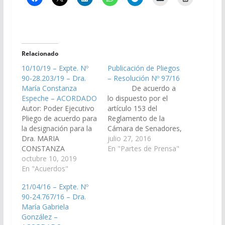
Relacionado
10/10/19 – Expte. Nº
Publicación de Pliegos
90-28.203/19 – Dra.
– Resolución Nº 97/16
María Constanza
De acuerdo a
Espeche – ACORDADO
lo dispuesto por el
Autor: Poder Ejecutivo
artículo 153 del
Pliego de acuerdo para
Reglamento de la
la designación para la
Cámara de Senadores,
Dra. MARIA
se ha procedido a la
julio 27, 2016
CONSTANZA
publicación en el día de
En "Partes de Prensa"
ESPECHE, D.N.I Nº
octubre 10, 2019
la fecha, en el Boletín
26.031.927, como Juez
En "Acuerdos"
Oficial, de la
de la Cámara de
Resolución de Cámara
21/04/16 – Expte. Nº
Apelaciones del
Nº 97/16, del pliego
90-24.767/16 – Dra.
Trabajo Sala I, Vocal
remitido por el Poder…
María Gabriela
Nº 3. (Expte. Nº 90-
González –
28.203/19, a la