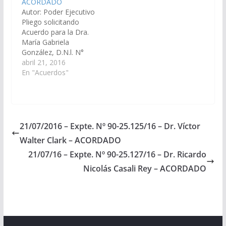
ACORDADO
Comisión de Justicia,
Autor: Poder Ejecutivo
Acuerdos y
Pliego solicitando
Designaciones)
Acuerdo para la Dra.
Acordado el
María Gabriela
14/11/2019
González, D.N.l. N°
17.792.985 en el cargo
abril 21, 2016
de Juez del Tribunal de
En "Acuerdos"
Juicio Sala III del
Distrito Judicial del
Centro.(Expte. Nº 90-
24.767/16 - A la
Comisión de Justicia,
21/07/2016 – Expte. Nº 90-25.125/16 – Dr. Víctor
Acuerdos y
Walter Clark – ACORDADO
Designaciones)
Acordado el
21/07/16 – Expte. Nº 90-25.127/16 – Dr. Ricardo
04/08/2016
Nicolás Casali Rey – ACORDADO