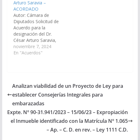
Arturo Saravia –
Comisión de Justicia,
Comisión de Justicia,
ACORDADO
Acuerdos y
Acuerdos y
Autor: Cámara de
Designaciones).
Designaciones)
Diputados Solicitud de
Acordado, el
Acordado el
Acuerdo para la
28/04/2022.
20/12/2019
designación del Dr.
César Arturo Saravia,
DNI N° 30.943.398, en
noviembre 7, 2024
el cargo de Fiscal
En "Acuerdos"
Penal del Distrito
Judicial del Sur. (Expte.
Nº 90-33.176/2024, a
la Comisión de Justicia,
Acuerdos y
Analizan viabilidad de un Proyecto de Ley para
Designaciones).
establecer Consejerías Integrales para
Acordado, el
05/12/2024.
embarazadas
Expte. Nº 90-31.941/2023 – 15/06/23 – Expropiación
el Inmueble identificado con la Matrícula Nº 1.065
– Ap. – C. D. en rev. – Ley 1111 C.D.