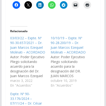
Relacionado
03/03/22 – Expte. Nº
10/10/19 – Expte. Nº
90-30.657/2021 – Dr.
90-28.200/19 – Dr.
Juan Marcos Ezequiel
Juan Marcos Ezequiel
Molinati – ACORDADO
Molinati – ACORDADO
Autor: Poder Ejecutivo
Autor: Poder Ejecutivo
Pliego solicitando
Pliego solicitando
acuerdo para la
acuerdo para la
designación del Dr.
designación del DR.
Juan Marcos Ezequiel
JUAN MARCOS
Molinati, D.N.I. N°
marzo 3, 2022
EZEQUIEL MOLINATI,
octubre 10, 2019
27.680.901, como Juez
En "Acuerdos"
D.N.I Nº 27.680.901,
En "Acuerdos"
del Tribunal de
como Fiscal Penal del
Expte. Nº 90-
Impugnación Sala IV
Distrito Judicial Centro.
33.176/2024 –
Vocal N° 3. (Expte. Nº
(Expte. Nº 90-
07/11/24 – Dr. César
90-30.657/2021, a la
28.200/19, a la