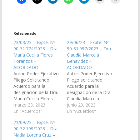
Relacionado
23/03/23 – Expte. Nº
29/06/23 – Expte. Nº
90-31.774/2023 – Dra.
90-31.997/2023 – Dra.
María Cecilia Flores
Claudia Marcela
Toranzos –
Benavidez –
ACORDADO
ACORDADO
Autor: Poder Ejecutivo
Autor: Poder Ejecutivo
Pliego Solicitando
Pliego solicitando
Acuerdo para la
Acuerdo para la
designación de la Dra.
designación de la Dra.
María Cecilia Flores
Claudia Marcela
Toranzos, D.N.I. N°
marzo 23, 2023
Benavidez, D.N.I. N°
junio 29, 2023
27.571.604, en el cargo
En "Acuerdos"
24.697.777, como
En "Acuerdos"
de Juez del Tribunal de
reemplazante del
21/09/23 – Expte. Nº
Juicio Sala IV, Vocal N°
cargo de Juez de
90-32.199/2023 – Dra.
2 del Distrito Judicial
Primera Instancia del
Nadia Lorena Cruz –
del Centro. (Expte. Nº
Trabajo N° 2 del