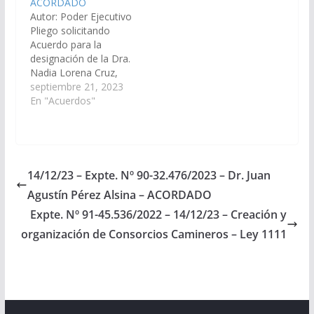
ACORDADO
90-31.774/2023, a la
Distrito Judicial del
Autor: Poder Ejecutivo
Comisión de Justicia,
Centro. (Expte. Nº 90-
Pliego solicitando
Acuerdos y
31.997/2023, a la
Acuerdo para la
Designaciones).
Comisión de Justicia,
designación de la Dra.
Acordado,…
Acuerdos y
Nadia Lorena Cruz,
Designaciones).
D.N.I. N° 27.544.519,
septiembre 21, 2023
Acordado, el
en el cargo de Juez de
En "Acuerdos"
06/07/2023.
Primera Instancia de
Menores de Segunda
Nominación del
Distrito Judicial del
Centro. (Expte. Nº 90-
14/12/23 – Expte. Nº 90-32.476/2023 – Dr. Juan
32.199/2023, a la
Agustín Pérez Alsina – ACORDADO
Comisión de Justicia,
Acuerdos y
Expte. Nº 91-45.536/2022 – 14/12/23 – Creación y
Designaciones).
organización de Consorcios Camineros – Ley 1111
Acordado, el
26/10/2023.